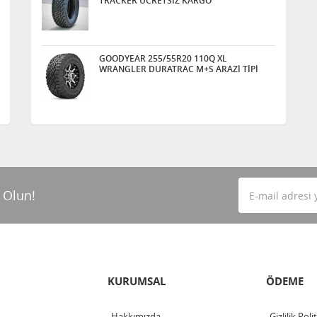
TRACKER ÜCRETSİZ KARGO
GOODYEAR 255/55R20 110Q XL
WRANGLER DURATRAC M+S ARAZİ TİPİ
 Olun!
KURUMSAL
ÖDEME
Hakkımızda
Gizlilik Poli