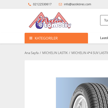
02122530617
info@lastiktires.com
KATEGORILER
Lasti
Ana Sayfa
MİCHELIN LASTİK
MİCHELIN 4*4 SUV LASTİ