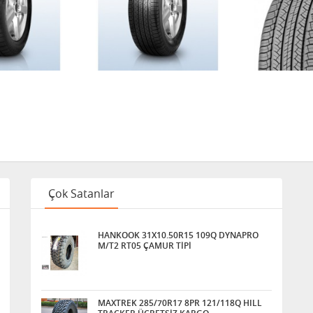
Çok Satanlar
HANKOOK 31X10.50R15 109Q DYNAPRO
M/T2 RT05 ÇAMUR TİPİ
MAXTREK 285/70R17 8PR 121/118Q HILL