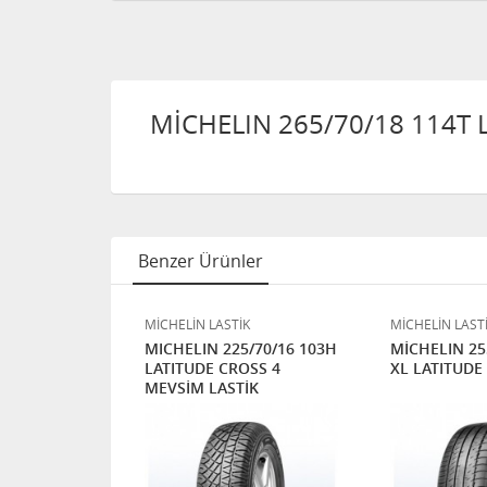
MİCHELIN 265/70/18 114T
Benzer Ürünler
K
MİCHELİN LASTİK
MİCHELİN LAST
5/65R16
MICHELIN 225/70/16 103H
MİCHELIN 25
ITUDE CROSS
LATITUDE CROSS 4
XL LATITUDE
RGO
MEVSİM LASTİK
HIZLI KARGO