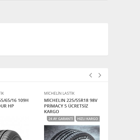
İK
MİCHELİN LASTİK
MİCHELİN LAS
5/65/16 109H
MİCHELIN 225/55R18 98V
MİCHELIN 3
OUR HP
PRİMACY 5 ÜCRETSİZ
110W XL Lat
KARGO
24 AY GARANTI
HIZLI KARGO