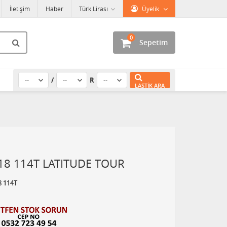
İletişim
Haber
Türk Lirası
Üyelik
0
Sepetim
/
R
LASTIK ARA
18 114T LATITUDE TOUR
8 114T