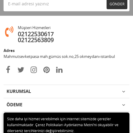
GÖNDER
Müşteri Hizmetleri
02122530617
02122563809
Adres
Mahmutsevketpasa mah.gümüs sok.no,25 okmeydanı-istanbul
KURUMSAL
ÖDEME
İLETİŞİM
Size daha iyi hizmet verebilmek için internet sitemizde çerezler
kullanılmaktadır. Çerez Politikaları Aydınlatma Metni’ni okuyabilir ve
dilerseniz tercihlerinizi değiştirebilirsiniz.