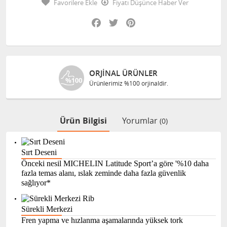
Favorilere Ekle
Fiyatı Düşünce Haber Ver
Facebook
Twitter
Pinterest
ORJINAL ÜRÜNLER
Ürünlerimiz %100 orjinaldir.
Ürün Bilgisi
Yorumlar
(0)
Sırt Deseni
Önceki nesil MICHELIN Latitude Sport’a göre '%10 daha
fazla temas alanı, ıslak zeminde daha fazla güvenlik
sağlıyor*
Sürekli Merkezi
Fren yapma ve hızlanma aşamalarında yüksek tork