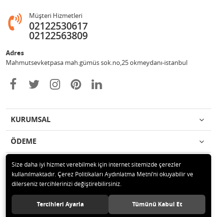
Müşteri Hizmetleri
02122530617
02122563809
Adres
Mahmutsevketpasa mah.gümüs sok.no,25 okmeydanı-istanbul
KURUMSAL
ÖDEME
İLETİŞİM
Size daha iyi hizmet verebilmek için internet sitemizde çerezler
kullanılmaktadır. Çerez Politikaları Aydınlatma Metni’ni okuyabilir ve
dilerseniz tercihlerinizi değiştirebilirsiniz.
© 2020 Metin otomotiv hizmet ve ticaret ltd.şti Tüm hakları saklıdır.
Tercihleri Ayarla
Tümünü Kabul Et