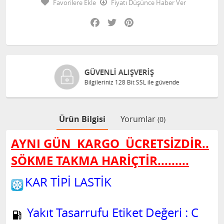
Favorilere Ekle
Fiyatı Düşünce Haber Ver
Facebook
Twitter
Pinterest
GÜVENLI ALIŞVERIŞ
Bilgileriniz 128 Bit SSL ile güvende
Ürün Bilgisi
Yorumlar
(0)
AYNI GÜN KARGO
ÜCRETSİZDİR..
SÖKME TAKMA HARİÇTİR.........
KAR TİPİ LASTİK
Yakıt Tasarrufu Etiket Değeri : C