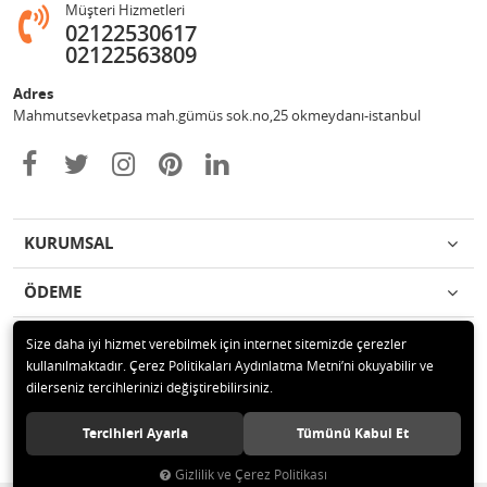
Müşteri Hizmetleri
02122530617
02122563809
Adres
Mahmutsevketpasa mah.gümüs sok.no,25 okmeydanı-istanbul
KURUMSAL
ÖDEME
İLETİŞİM
Size daha iyi hizmet verebilmek için internet sitemizde çerezler
kullanılmaktadır. Çerez Politikaları Aydınlatma Metni’ni okuyabilir ve
dilerseniz tercihlerinizi değiştirebilirsiniz.
© 2020 Metin otomotiv hizmet ve ticaret ltd.şti Tüm hakları saklıdır.
Tercihleri Ayarla
Tümünü Kabul Et
Gizlilik ve Çerez Politikası