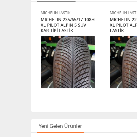
K
MİCHELİN LASTİK
MİCHELİN LAST
5/55R17 97H
MICHELIN 235/65/17 108H
MICHELIN 22
UNFLAT RFT
XL PILOT ALPIN 5 SUV
XL PILOT ALP
İK
KAR TİPİ LASTİK
LASTİK
HIZLI KARGO
Yeni Gelen Ürünler