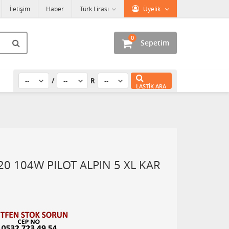
İletişim
Haber
Türk Lirası
Üyelik
0
Sepetim
/
R
LASTIK ARA
20 104W PILOT ALPIN 5 XL KAR