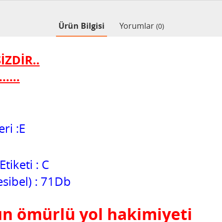
Ürün Bilgisi
Yorumlar
(0)
İZDİR..
....
ri :E
iketi : C
esibel) : 71Db
un ömürlü yol hakimiyeti