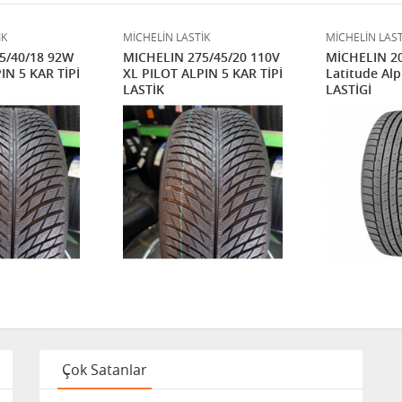
İK
MİCHELİN LASTİK
MİCHELİN LAST
5/40/18 92W
MICHELIN 275/45/20 110V
MİCHELIN 20
IN 5 KAR TİPİ
XL PILOT ALPIN 5 KAR TİPİ
Latitude Alp
LASTİK
LASTİGİ
Çok Satanlar