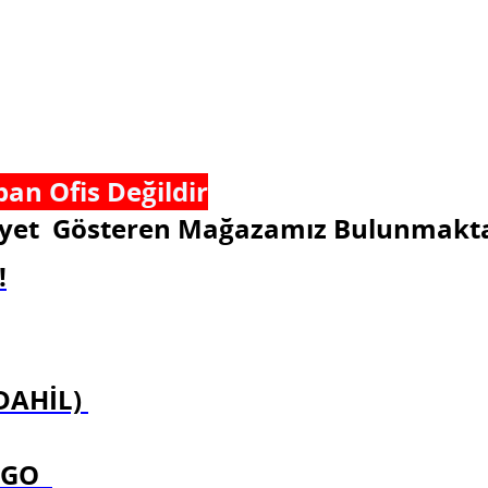
an Ofis Değildir
aliyet Gösteren Mağazamız Bulunmakta
!
 DAHİL)
ARGO