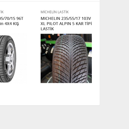
İK
MİCHELİN LASTİK
MİCHELİN LAS
5/70/15 96T
MICHELIN 235/55/17 103V
MICHELIN 2
in 4X4 KIŞ
XL PILOT ALPIN 5 KAR TİPİ
XL PILOT AL
LASTİK
LASTİK