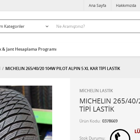
Ana Sayfa
Hakkımızda
k & Jant Hesaplama Programı
İ
MICHELIN 265/40/20 104W PILOT ALPIN 5 XL KAR TİPİ LASTİK
MİCHELİN LASTİK
MICHELIN 265/40/
TİPİ LASTİK
Ürün Kodu
0378669
Stok Durumu