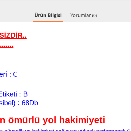
Ürün Bilgisi
Yorumlar
(0)
İZDİR..
....
ri : C
iketi : B
sibel) : 68Db
n ömürlü yol hakimiyeti