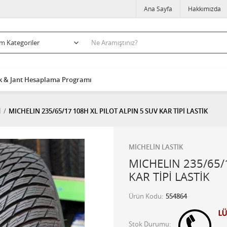
Ana Sayfa
Hakkımızda
k & Jant Hesaplama Programı
İ
MICHELIN 235/65/17 108H XL PILOT ALPIN 5 SUV KAR TİPİ LASTİK
MİCHELİN LASTİK
MICHELIN 235/65/
KAR TİPİ LASTİK
Ürün Kodu
554864
Stok Durumu