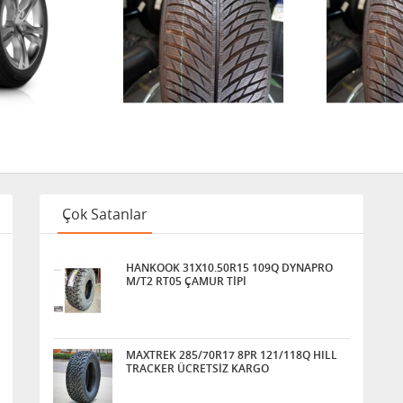
Çok Satanlar
HANKOOK 31X10.50R15 109Q DYNAPRO
M/T2 RT05 ÇAMUR TİPİ
MAXTREK 285/70R17 8PR 121/118Q HILL
TRACKER ÜCRETSİZ KARGO