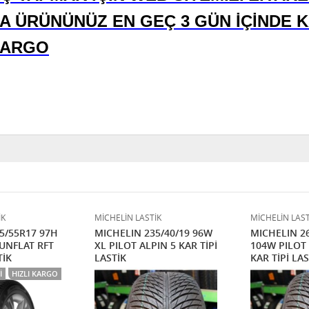
A ÜRÜNÜNÜZ EN GEÇ 3 GÜN İÇİNDE K
KARGO
İK
MİCHELİN LASTİK
MİCHELİN LAST
5/55R17 97H
MICHELIN 235/40/19 96W
MICHELIN 26
RUNFLAT RFT
XL PILOT ALPIN 5 KAR TİPİ
104W PILOT 
TİK
LASTİK
KAR TİPİ LAS
I
HIZLI KARGO