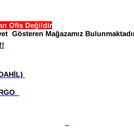
n Ofis Değildir
liyet Gösteren Mağazamız Bulunmaktadır
!!
 DAHİL)
ARGO