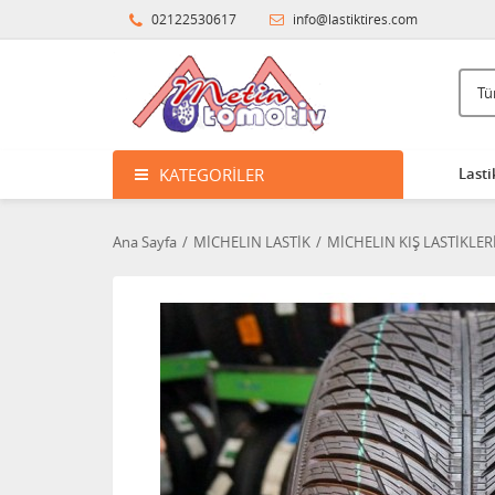
02122530617
info@lastiktires.com
KATEGORILER
Lasti
Ana Sayfa
MİCHELIN LASTİK
MİCHELIN KIŞ LASTİKLER