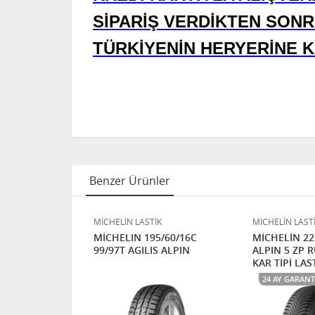
SİPARİŞ VERDİKTEN SONR
TÜRKİYENİN HERYERİNE 
Benzer Ürünler
K
MİCHELİN LASTİK
MİCHELİN LAST
/45/18 95V
MİCHELIN 195/60/16C
MİCHELİN 22
N 5 KAR TİPİ
99/97T AGILIS ALPIN
ALPIN 5 ZP 
KAR TİPİ LAS
24 AY GARANT