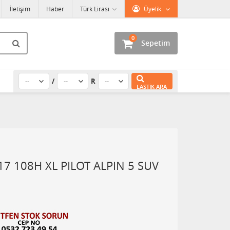
İletişim
Haber
Türk Lirası
Üyelik
0
Sepetim
/
R
LASTIK ARA
17 108H XL PILOT ALPIN 5 SUV