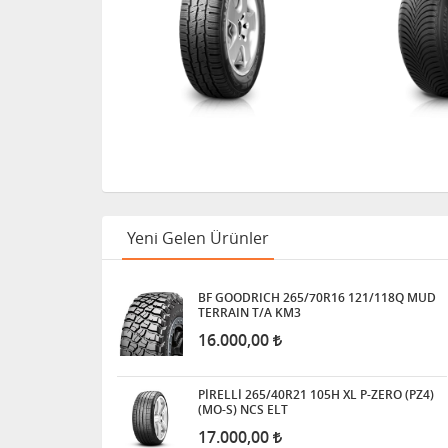
Yeni Gelen Ürünler
BF GOODRICH 265/70R16 121/118Q MUD
TERRAIN T/A KM3
16.000,00
PİRELLİ 265/40R21 105H XL P-ZERO (PZ4)
(MO-S) NCS ELT
17.000,00