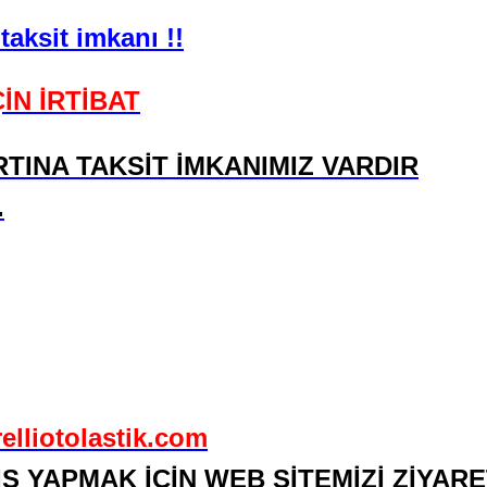
 taksit imkanı !!
İN İRTİBAT
RTINA TAKSİT İMKANIMIZ VARDIR
.
tolastik.com
Ş YAPMAK İÇİN WEB SİTEMİZİ ZİYARE