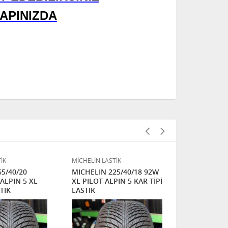
APINIZDA
İK
MİCHELİN LASTİK
MİCHELİN LAS
5/40/20
MICHELIN 225/40/18 92W
MİCHELİN 2
ALPIN 5 XL
XL PILOT ALPIN 5 KAR TİPİ
ALPIN 6 KAR
TİK
LASTİK
24 AY GARAN