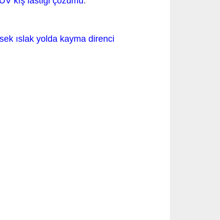
UV kış lastiği çözümü
.
ksek ıslak yolda kayma direnci