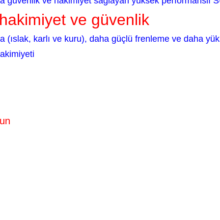
da güvenlik ve hakimiyet sağlayan yüksek performanslı S
 hakimiyet ve güvenlik
a (ıslak, karlı ve kuru), daha güçlü frenleme ve daha yü
hakimiyeti
zun