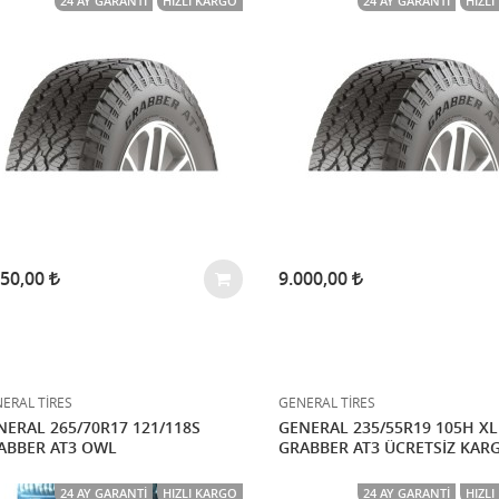
24 AY GARANTI
HIZLI KARGO
24 AY GARANTI
HIZL
750,00
9.000,00
ERAL TİRES
GENERAL TİRES
NERAL 265/70R17 121/118S
GENERAL 235/55R19 105H XL
ABBER AT3 OWL
GRABBER AT3 ÜCRETSİZ KAR
24 AY GARANTI
HIZLI KARGO
24 AY GARANTI
HIZL