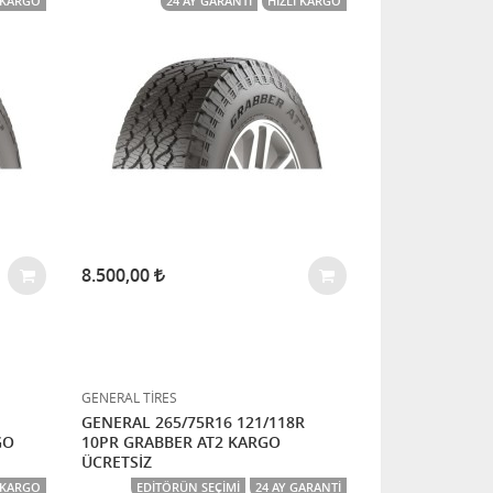
I KARGO
24 AY GARANTI
HIZLI KARGO
8.500,00
GENERAL TİRES
GENERAL 265/75R16 121/118R
GO
10PR GRABBER AT2 KARGO
ÜCRETSİZ
I KARGO
EDITÖRÜN SEÇIMI
24 AY GARANTI