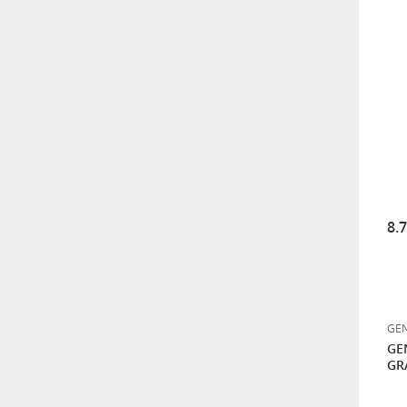
8.
GEN
GE
GR