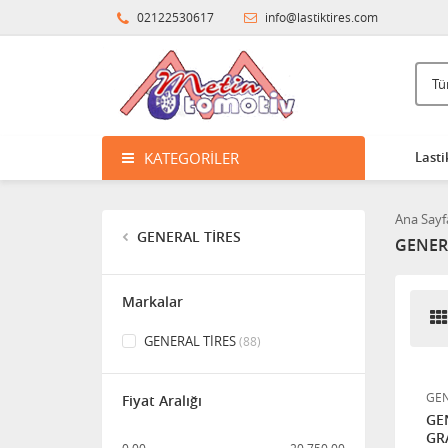
02122530617
info@lastiktires.com
GENERAL 225/70R16 103T
GRABBER AT3 ÜCRETSİZ
KARGO
7.000,00
KATEGORILER
Lasti
GENERAL 235/55R17 99H
GRABBER AT3 ÜCRETSİZ
KARGO
Ana Sayf
10.750,00
GENERAL TİRES
GENER
GENERAL 265/50R20 111H
Markalar
XL GRABBER AT3 ÜCRETSİZ
KARGO
11.800,00
GENERAL TİRES
(88)
GENERAL 225/60R18 104H
GEN
Fiyat Aralığı
XL FR GRABBER AT3
GE
ÜCRETSİZ KARGO
GR