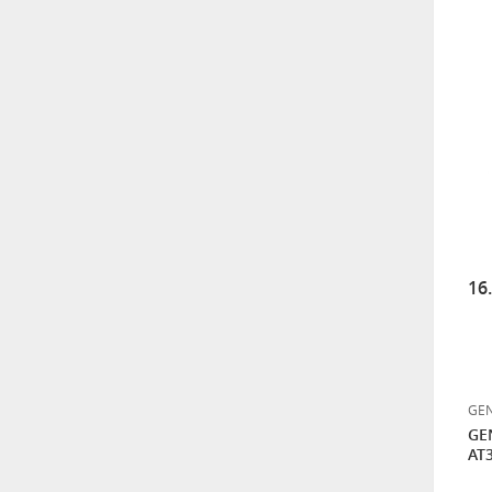
ÜCRETSİZ KARGO
12.000,00
GENERAL 225/70R16 103T
GRABBER AT3 ÜCRETSİZ
KARGO
7.000,00
GENERAL 235/55R17 99H
GRABBER AT3 ÜCRETSİZ
KARGO
10.750,00
16
GENERAL 265/50R20 111H
XL GRABBER AT3 ÜCRETSİZ
KARGO
11.800,00
GEN
GE
AT