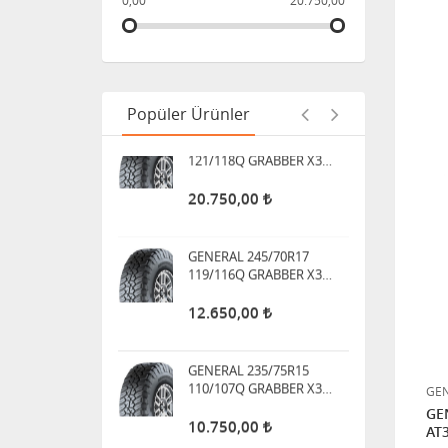
0,00
20.750,00
7.500,00
GENERAL 285/70R17 10PR
121/118Q GRABBER X3
ÜCRETSİZ KARGO
Popüler Ürünler
20.750,00
GENERAL 245/70R17
119/116Q GRABBER X3
ÜCRETSİZ KARGO
12.650,00
GENERAL 235/75R15
110/107Q GRABBER X3
ÜCRETSİZ KARGO
10.750,00
GEN
GENERAL 31X10.50R15
GE
109Q GRABBER X3
AT
ÜCRETSİZ KARGO