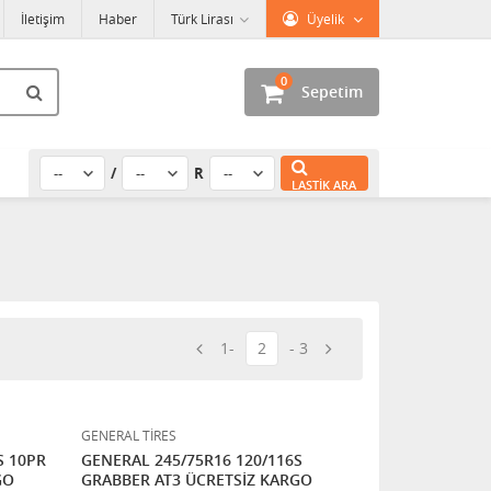
İletişim
Haber
Türk Lirası
Üyelik
0
Sepetim
/
R
LASTIK ARA
1
2
3
GENERAL TİRES
S 10PR
GENERAL 245/75R16 120/116S
GO
GRABBER AT3 ÜCRETSİZ KARGO