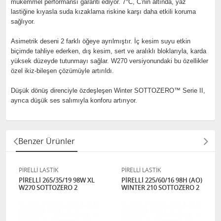
mükemmel performansı garanti ediyor. 7°C, C'nin altında, yaz
lastiğine kıyasla suda kızaklama riskine karşı daha etkili koruma
sağlıyor.
Asimetrik deseni 2 farklı öğeye ayrılmıştır. İç kesim suyu etkin
biçimde tahliye ederken, dış kesim, sert ve aralıklı bloklarıyla, karda
yüksek düzeyde tutunmayı sağlar. W270 versiyonundaki bu özellikler
özel ikiz-bileşen çözümüyle artırıldı.
Düşük dönüş direnciyle özdeşleşen Winter SOTTOZERO™ Serie II,
ayrıca düşük ses salımıyla konforu artırıyor.
Benzer Ürünler
PİRELLİ LASTİK
PİRELLİ LASTİK
PİRELLİ 265/35/19 98W XL
PİRELLİ 225/60/16 98H (AO)
W270 SOTTOZERO 2
WINTER 210 SOTTOZERO 2