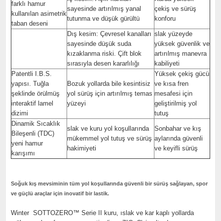
farklı hamur
sayesinde artırılmış yanal
çekiş ve sürüş
kullanılan asimetrik
tutunma ve düşük gürültü
konforu
taban deseni
Dış kesim: Çevresel kanalları
slak yüzeyde
sayesinde düşük suda
yüksek güvenlik ve
kızaklanma riski. Çift blok
artırılmış manevra
sırasıyla desen kararlılığı
kabiliyeti
Patentli I.B.S.
Yüksek çekiş gücü
yapısı. Tuğla
Bozuk yollarda bile kesintisiz
ve kısa fren
şeklinde örülmüş
yol sürüş için artırılmış temas
mesafesi için
interaktif lamel
yüzeyi
geliştirilmiş yol
dizimi
tutuş
Dinamik Sıcaklık
slak ve kuru yol koşullarında
Sonbahar ve kış
Bileşenli (TDC)
mükemmel yol tutuş ve sürüş
aylarında güvenli
yeni hamur
hakimiyeti
ve keyifli sürüş
karışımı
Soğuk kış mevsiminin tüm yol koşullarında güvenli bir sürüş sağlayan, spor
ve güçlü araçlar için inovatif bir lastik.
Winter SOTTOZERO™ Serie II kuru, ıslak ve kar kaplı yollarda