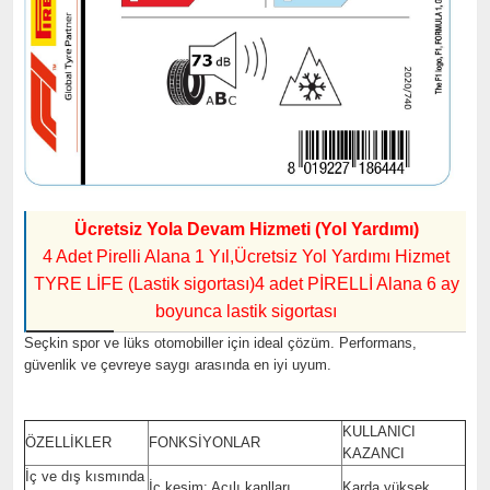
Ücretsiz Yola Devam Hizmeti (Yol Yardımı)
4 Adet Pirelli Alana 1 Yıl,
Ücretsiz Yol Yardımı Hizmet
TYRE LİFE (Lastik sigortası)
4 adet PİRELLİ Alana 6 ay
boyunca lastik sigortası
Seçkin spor ve lüks otomobiller için ideal çözüm. Performans,
güvenlik ve çevreye saygı arasında en iyi uyum.
KULLANICI
ÖZELLİKLER
FONKSİYONLAR
KAZANCI
İç ve dış kısmında
İç kesim: Açılı kanlları
Karda yüksek