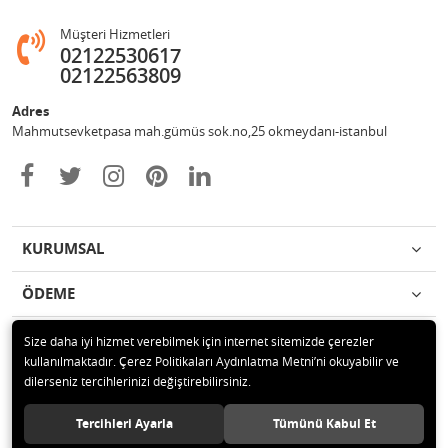
Müşteri Hizmetleri
02122530617
02122563809
Adres
Mahmutsevketpasa mah.gümüs sok.no,25 okmeydanı-istanbul
KURUMSAL
ÖDEME
İLETİŞİM
Size daha iyi hizmet verebilmek için internet sitemizde çerezler
kullanılmaktadır. Çerez Politikaları Aydınlatma Metni’ni okuyabilir ve
dilerseniz tercihlerinizi değiştirebilirsiniz.
© 2020 Metin otomotiv hizmet ve ticaret ltd.şti Tüm hakları saklıdır.
Tercihleri Ayarla
Tümünü Kabul Et