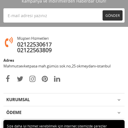
Kampanya ve İndirimlerden Haberdar Olun!
GÖNDER
Müşteri Hizmetleri
02122530617
02122563809
Adres
Mahmutsevketpasa mah.gümüs sok.no,25 okmeydanı-istanbul
KURUMSAL
ÖDEME
İLETİŞİM
Size daha iyi hizmet verebilmek için internet sitemizde çerezler