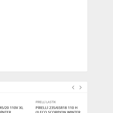
PİRELLİ LASTİK
PİRELLİ LASTİK
/45/20 110V XL
PİRELLİ 235/65R18 110 H
PİRELLİ 265
WİNTER
(J) ECO SCORPION WINTER
SCORPION 