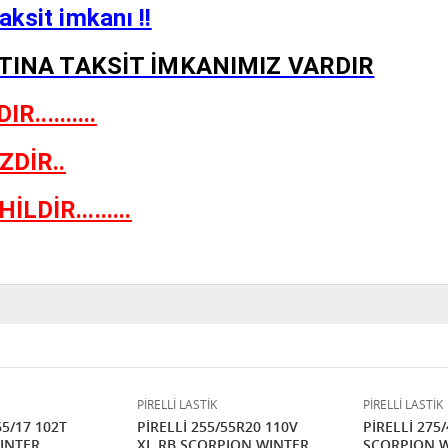
aksit imkanı !!
RTINA TAKSİT İMKANIMIZ VARDIR
.........
ZDİR..
İR.........
PİRELLİ LASTİK
PİRELLİ LASTİK
65/17 102T
PİRELLİ 255/55R20 110V
PİRELLİ 275
INTER
XL RB SCORPION WINTER
SCORPION 