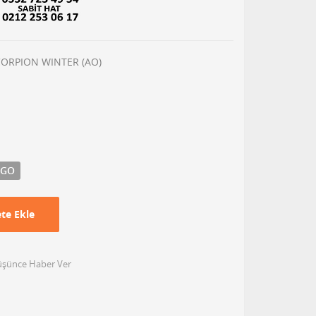
SCORPION WINTER (AO)
RGO
te Ekle
Düşünce Haber Ver