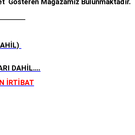
iyet Gösteren Mağazamız Bulunmaktadır.
YAT !!
DAHİL)
I DAHİL....
N İRTİBAT