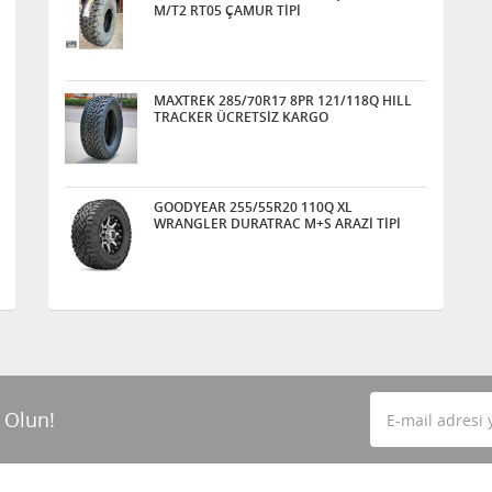
M/T2 RT05 ÇAMUR TİPİ
MAXTREK 285/70R17 8PR 121/118Q HILL
TRACKER ÜCRETSİZ KARGO
GOODYEAR 255/55R20 110Q XL
WRANGLER DURATRAC M+S ARAZİ TİPİ
 Olun!