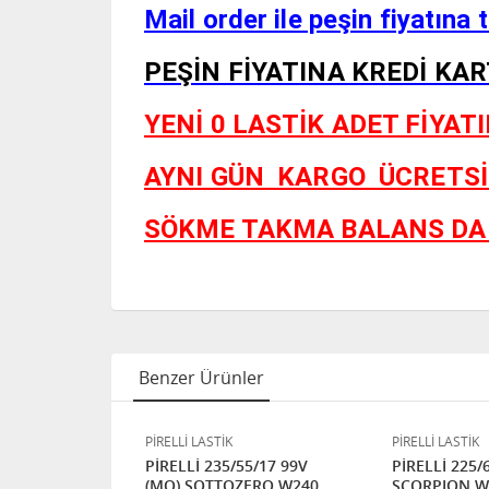
Mail order ile peşin fiyatına t
PEŞİN FİYATINA KREDİ KA
YENİ 0 LASTİK ADET FİYATIDIR.
AYNI GÜN KARGO
ÜCRETSİ
SÖKME TAKMA BALANS DAHİLD
Benzer Ürünler
PİRELLİ LASTİK
PİRELLİ LASTİK
35R20 110V
PİRELLİ 235/55/17 99V
PİRELLİ 225/
NTER RFT
(MO) SOTTOZERO W240
SCORPION W