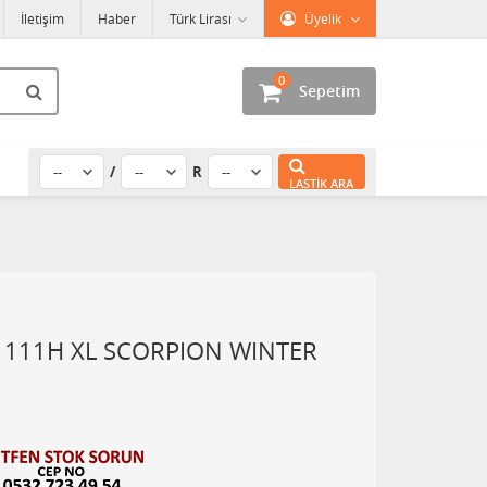
İletişim
Haber
Türk Lirası
Üyelik
0
Sepetim
/
R
LASTIK ARA
9 111H XL SCORPION WINTER