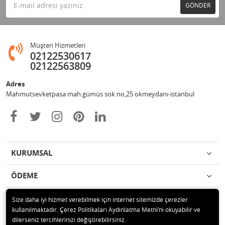
GÖNDER
Müşteri Hizmetleri
02122530617
02122563809
Adres
Mahmutsevketpasa mah.gümüs sok.no,25 okmeydanı-istanbul
KURUMSAL
ÖDEME
İLETİŞİM
Size daha iyi hizmet verebilmek için internet sitemizde çerezler
kullanılmaktadır. Çerez Politikaları Aydınlatma Metni’ni okuyabilir ve
dilerseniz tercihlerinizi değiştirebilirsiniz.