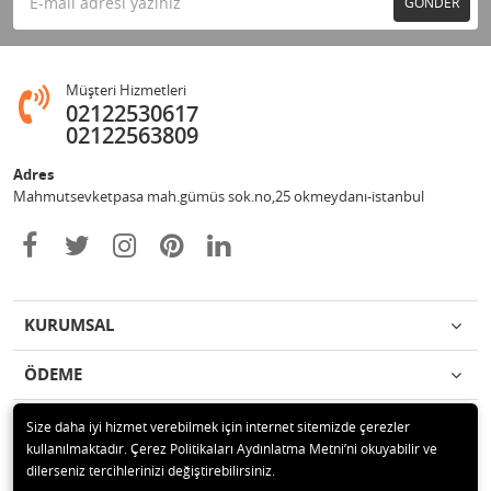
GÖNDER
Müşteri Hizmetleri
02122530617
02122563809
Adres
Mahmutsevketpasa mah.gümüs sok.no,25 okmeydanı-istanbul
KURUMSAL
ÖDEME
İLETİŞİM
Size daha iyi hizmet verebilmek için internet sitemizde çerezler
kullanılmaktadır. Çerez Politikaları Aydınlatma Metni’ni okuyabilir ve
dilerseniz tercihlerinizi değiştirebilirsiniz.
© 2020 Metin otomotiv hizmet ve ticaret ltd.şti Tüm hakları saklıdır.