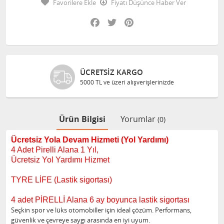
Favorilere Ekle
Fiyatı Düşünce Haber Ver
Facebook
Twitter
Pinterest
ÜCRETSIZ KARGO
5000 TL ve üzeri alışverişlerinizde
Ürün Bilgisi
Yorumlar
(0)
Ücretsiz Yola Devam Hizmeti (Yol Yardımı)
4 Adet Pirelli Alana 1 Yıl,
Ücretsiz Yol Yardımı Hizmet
TYRE LİFE (Lastik sigortası)
4 adet PİRELLİ Alana 6 ay boyunca lastik sigortası
Seçkin spor ve lüks otomobiller için ideal çözüm. Performans,
güvenlik ve çevreye saygı arasında en iyi uyum.