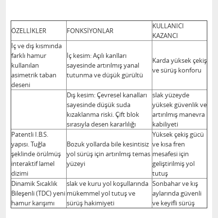
KULLANICI
ÖZELLİKLER
FONKSİYONLAR
KAZANCI
İç ve dış kısmında
farklı hamur
İç kesim: Açılı kanlları
Karda yüksek çekiş
kullanılan
sayesinde artırılmış yanal
ve sürüş konforu
asimetrik taban
tutunma ve düşük gürültü
deseni
Dış kesim: Çevresel kanalları
slak yüzeyde
sayesinde düşük suda
yüksek güvenlik ve
kızaklanma riski. Çift blok
artırılmış manevra
sırasıyla desen kararlılığı
kabiliyeti
Patentli I.B.S.
Yüksek çekiş gücü
yapısı. Tuğla
Bozuk yollarda bile kesintisiz
ve kısa fren
şeklinde örülmüş
yol sürüş için artırılmış temas
mesafesi için
interaktif lamel
yüzeyi
geliştirilmiş yol
dizimi
tutuş
Dinamik Sıcaklık
slak ve kuru yol koşullarında
Sonbahar ve kış
Bileşenli (TDC) yeni
mükemmel yol tutuş ve
aylarında güvenli
hamur karışımı
sürüş hakimiyeti
ve keyifli sürüş