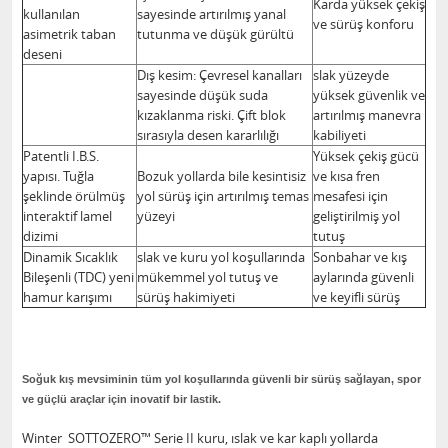
Karda yüksek çekiş
kullanılan
sayesinde artırılmış yanal
ve sürüş konforu
asimetrik taban
tutunma ve düşük gürültü
deseni
Dış kesim: Çevresel kanalları
slak yüzeyde
sayesinde düşük suda
yüksek güvenlik ve
kızaklanma riski. Çift blok
artırılmış manevra
sırasıyla desen kararlılığı
kabiliyeti
Patentli I.B.S.
Yüksek çekiş gücü
yapısı. Tuğla
Bozuk yollarda bile kesintisiz
ve kısa fren
şeklinde örülmüş
yol sürüş için artırılmış temas
mesafesi için
interaktif lamel
yüzeyi
geliştirilmiş yol
dizimi
tutuş
Dinamik Sıcaklık
slak ve kuru yol koşullarında
Sonbahar ve kış
Bileşenli (TDC) yeni
mükemmel yol tutuş ve
aylarında güvenli
hamur karışımı
sürüş hakimiyeti
ve keyifli sürüş
Soğuk kış mevsiminin tüm yol koşullarında güvenli bir sürüş sağlayan, spor
ve güçlü araçlar için inovatif bir lastik.
Winter SOTTOZERO™ Serie II kuru, ıslak ve kar kaplı yollarda