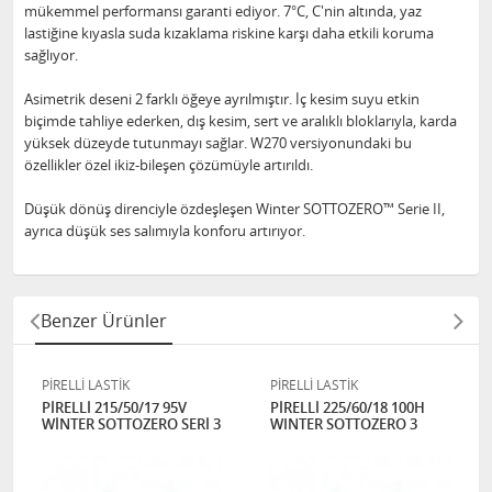
mükemmel performansı garanti ediyor. 7°C, C'nin altında, yaz
lastiğine kıyasla suda kızaklama riskine karşı daha etkili koruma
sağlıyor.
Asimetrik deseni 2 farklı öğeye ayrılmıştır. İç kesim suyu etkin
biçimde tahliye ederken, dış kesim, sert ve aralıklı bloklarıyla, karda
yüksek düzeyde tutunmayı sağlar. W270 versiyonundaki bu
özellikler özel ikiz-bileşen çözümüyle artırıldı.
Düşük dönüş direnciyle özdeşleşen Winter SOTTOZERO™ Serie II,
ayrıca düşük ses salımıyla konforu artırıyor.
Benzer Ürünler
PİRELLİ LASTİK
PİRELLİ LASTİK
PİRELLİ 215/50/17 95V
PİRELLİ 225/60/18 100H
WİNTER SOTTOZERO SERİ 3
WINTER SOTTOZERO 3