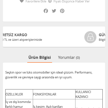
Favorilere Ekle
Fiyatı Düşünce Haber Ver
Facebook
Twitter
Pinterest
GÜVENLI ALIŞVERIŞ
Bilgileriniz 128 Bit SSL ile güvende
Ürün Bilgisi
Yorumlar
(0)
Seçkin spor ve lüks otomobiller için ideal çözüm. Performans,
güvenlik ve çevreye saygı arasında en iyi uyum.
KULLANICI
ÖZELLİKLER
FONKSİYONLAR
KAZANCI
İç ve dış kısmında
farklı hamur
İç kesim: Açılı kanlları