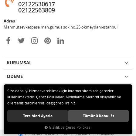
02122530617
02122563809
Adres
Mahmutsevketpasa mah.gümüs sok.no,25 okmeydanı-istanbul
KURUMSAL
ÖDEME
İLETİŞİM
Size daha iyi hizmet verebilmek için internet sitemizde çerezler
kullanılmaktadır. Çerez Politikaları Aydınlatma Metni’ni okuyabilir ve
dilerseniz tercihlerinizi değiştirebilirsiniz.
© 2020 Metin otomotiv hizmet ve ticaret ltd.şti Tüm hakları saklıdır.
Tercihleri Ayarla
Tümünü Kabul Et
Gizlilik ve Çerez Politikası
®
Hipotenüs
Yeni Nesil E-Ticaret Sistemleri ile Hazırlanmıştır.