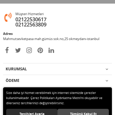
Müşteri Hizmetleri
02122530617
02122563809
Adres
Mahmutsevketpasa mah.gümüs sok.no,25 okmeydanı-istanbul
KURUMSAL
ÖDEME
İLETİŞİM
Size daha iyi hizmet verebilmek için internet sitemizde çerezler
kullanılmaktadır. Çerez Politikaları Aydınlatma Metni’ni okuyabilir ve
dilerseniz tercihlerinizi değiştirebilirsiniz.
© 2020 Metin otomotiv hizmet ve ticaret ltd.şti Tüm hakları saklıdır.
Tercihleri Ayarla
Tümünü Kabul Et