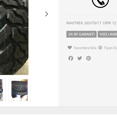
MAXTREK 265/70/17 10PR 1
24 AY GARANTI
HIZLI KA
Favorilere Ekle
Fiyatı 
Facebook
Twitter
Pinterest