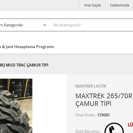
Ana Sayfa
Hakkımızda
k & Jant Hesaplama Programı
18Q MUD TRAC ÇAMUR TİPİ
MAXTREK LASTİK
MAXTREK 265/70R
ÇAMUR TİPİ
Ürün Kodu
129685
Stok Durumu