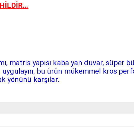
LDİR...
ı, matris yapısı kaba yan duvar, süper b
uygulayın, bu ürün mükemmel kros perfo
ok yönünü karşılar.