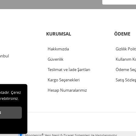
KURUMSAL
ÖDEME
Hakkımızda
Gizlilik Poli
anbul
Güvenlik
Kullanım Ko
Teslimat ve İade Şartları
Ödeme Seçe
Kargo Seçenekleri
Satış Sözle
Hesap Numaralarımız
ktadır. Çerez
rebilirsiniz.
t
saklıdır.
®
Hipotenüs
Yeni Nesil E-Ticaret Sistemleri ile Hazırlanmıştır.