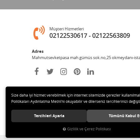
Müşteri Hizmetleri
02122530617
02122563809
Adres
Mahmutsevketpasa mah.gümüs sok.no,25 okmeydanı-ist
Size daha iyi hizmet verebilmek için internet sitemizde çerezler kullanılma
Politikaları Aydınlatma Metni’ni okuyabilir ve dilerseniz tercihlerinizi değişti
Tercihleri Ayarla
Tümünü Kabul E
© 2020 Metin otomotiv hizmet ve ticaret ltd.şti Tüm hakları 
Gizlilik ve Çerez Politikası