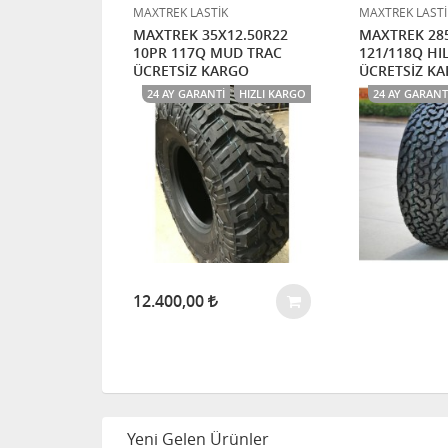
K
MAXTREK LASTİK
MAXTREK LASTİ
/70R17 10PR
MAXTREK 35X12.50R22
MAXTREK 285
D TRAC
10PR 117Q MUD TRAC
121/118Q HI
ÜCRETSİZ KARGO
ÜCRETSİZ K
HIZLI KARGO
24 AY GARANTI
HIZLI KARGO
24 AY GARANT
12.400,00
Yeni Gelen Ürünler