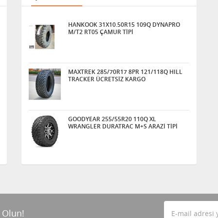
HANKOOK 31X10.50R15 109Q DYNAPRO
M/T2 RT05 ÇAMUR TİPİ
MAXTREK 285/70R17 8PR 121/118Q HILL
TRACKER ÜCRETSİZ KARGO
GOODYEAR 255/55R20 110Q XL
WRANGLER DURATRAC M+S ARAZİ TİPİ
 Olun!