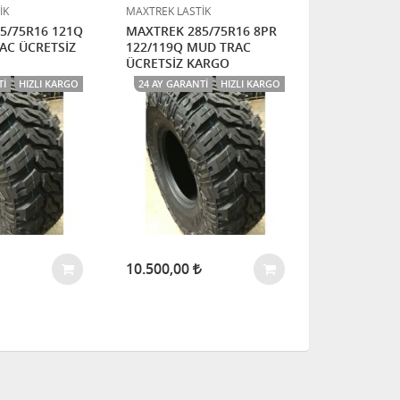
İK
MAXTREK LASTİK
MAXTREK LAS
5/75R16 121Q
MAXTREK 285/75R16 8PR
MAXTREK 2
AC ÜCRETSİZ
122/119Q MUD TRAC
120/116Q 1
ÜCRETSİZ KARGO
ÜCRETSİZ 
TI
HIZLI KARGO
24 AY GARANTI
HIZLI KARGO
24 AY GARAN
10.500,00
7.900,00