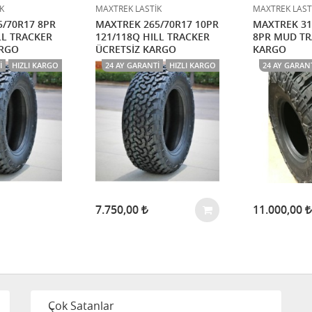
K
MAXTREK LASTİK
MAXTREK LAST
/70R17 8PR
MAXTREK 265/70R17 10PR
MAXTREK 31
LL TRACKER
121/118Q HILL TRACKER
8PR MUD TR
ARGO
ÜCRETSİZ KARGO
KARGO
I
HIZLI KARGO
24 AY GARANTI
HIZLI KARGO
24 AY GARAN
7.750,00
11.000,00
Çok Satanlar