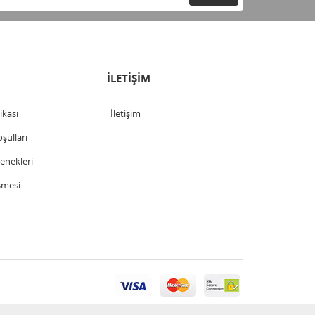
İLETİŞİM
tikası
İletişim
şulları
nekleri
şmesi