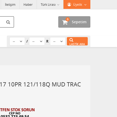
İletişim
Haber
Türk Lirası
Üyelik
0
Sepetim
/
R
LASTIK ARA
17 10PR 121/118Q MUD TRAC