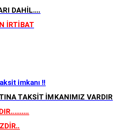
I DAHİL....
N İRTİBAT
aksit imkanı !!
RTINA TAKSİT İMKANIMIZ VARDIR
.........
ZDİR..