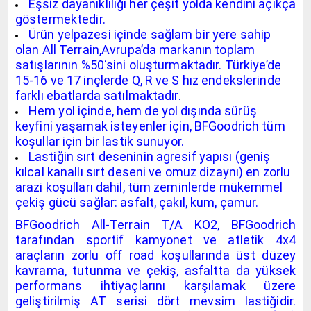
Eşsiz dayanıklılığı her çeşit yolda kendini açıkça
göstermektedir.
Ürün yelpazesi içinde sağlam bir yere sahip
olan All Terrain,Avrupa’da markanın toplam
satışlarının %50‘sini oluşturmaktadır. Türkiye’de
15-16 ve 17 inçlerde Q, R ve S hız endekslerinde
farklı ebatlarda satılmaktadır.
Hem yol içinde, hem de yol dışında sürüş
keyfini yaşamak isteyenler için, BFGoodrich tüm
koşullar için bir lastik sunuyor.
Lastiğin sırt deseninin agresif yapısı (geniş
kılcal kanallı sırt deseni ve omuz dizaynı) en zorlu
arazi koşulları dahil, tüm zeminlerde mükemmel
çekiş gücü sağlar: asfalt, çakıl, kum, çamur.
BFGoodrich All-Terrain T/A KO2, BFGoodrich
tarafından sportif kamyonet ve atletik 4x4
araçların zorlu off road koşullarında üst düzey
kavrama, tutunma ve çekiş, asfaltta da yüksek
performans ihtiyaçlarını karşılamak üzere
geliştirilmiş AT serisi dört mevsim lastiğidir.