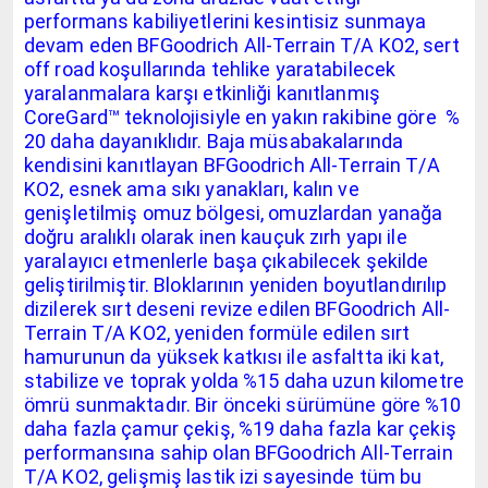
performans kabiliyetlerini kesintisiz sunmaya
devam eden BFGoodrich All-Terrain T/A KO2, sert
off road koşullarında tehlike yaratabilecek
yaralanmalara karşı etkinliği kanıtlanmış
CoreGard™ teknolojisiyle en yakın rakibine göre %
20 daha dayanıklıdır. Baja müsabakalarında
kendisini kanıtlayan BFGoodrich All-Terrain T/A
KO2, esnek ama sıkı yanakları, kalın ve
genişletilmiş omuz bölgesi, omuzlardan yanağa
doğru aralıklı olarak inen kauçuk zırh yapı ile
yaralayıcı etmenlerle başa çıkabilecek şekilde
geliştirilmiştir. Bloklarının yeniden boyutlandırılıp
dizilerek sırt deseni revize edilen BFGoodrich All-
Terrain T/A KO2, yeniden formüle edilen sırt
hamurunun da yüksek katkısı ile asfaltta iki kat,
stabilize ve toprak yolda %15 daha uzun kilometre
ömrü sunmaktadır. Bir önceki sürümüne göre %10
daha fazla çamur çekiş, %19 daha fazla kar çekiş
performansına sahip olan BFGoodrich All-Terrain
T/A KO2, gelişmiş lastik izi sayesinde tüm bu