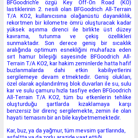
BFGoodrich’e özgü Key Off-On Road (KO)
lastiklerinin 2. nesili olan BFGoodrich All-Terrain
T/A KO2, kullanıcısına olağanüstü dayanıklılık,
rekortmen bir kilometre ömrü oluşturacak kadar
yüksek aşınma direnci ile birlikte üst düzey
kavrama, tutunma ve çekiş özellikleri
sunmaktadır. Son derece geniş bir sıcaklık
aralığında optimum esnekliğini muhafaza eden
sırt hamur bileşiği sayesinde BFGoodrich All-
Terrain T/A KO2, kar hakim zeminlerde hatta hafif
buzlanmalarda dahi etkin kabiliyetlerini
sergilemeye devam etmektedir. Geniş olukları,
özel olarak açılandırılmış blok duvarları ile su, sulu
kar ve sulu çamuru hızla tasfiye eden BFGoodrich
All-Terrain T/A KO2, tüm bu etkenlerin tehlike
oluşturduğu şartlarda kızaklamaya karşı
benzersiz bir direnç sergilemekte, zemin ile olan
hayati temasını bir an bile kaybetmemektedir.
Kar, buz, ya da yağmur, tüm mevsim şartlarında,
asfaltta ya da zorlu arazide vaat ettiği