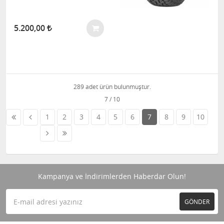
5.200,00
289 adet ürün bulunmuştur.
1
2
3
4
5
6
7
8
9
10
Kampanya ve İndirimlerden Haberdar Olun!
GÖNDER