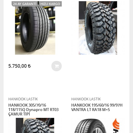
24 AY GARANTI
HIZLI KARGO
5.750,00
HANKOOK LASTİK
HANKOOK LASTİK
HANKOOK 305/70/16
HANKOOK 195/60/16 99/97H
118/115Q Dynapro MT RT03
VANTRA LT RA18 M+S
ÇAMUR TİPİ