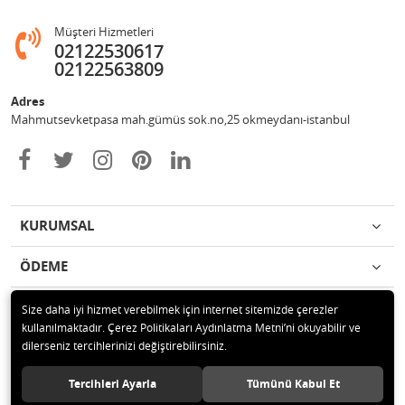
Müşteri Hizmetleri
02122530617
02122563809
Adres
Mahmutsevketpasa mah.gümüs sok.no,25 okmeydanı-istanbul
KURUMSAL
ÖDEME
İLETİŞİM
Size daha iyi hizmet verebilmek için internet sitemizde çerezler
kullanılmaktadır. Çerez Politikaları Aydınlatma Metni’ni okuyabilir ve
dilerseniz tercihlerinizi değiştirebilirsiniz.
© 2020 Metin otomotiv hizmet ve ticaret ltd.şti Tüm hakları saklıdır.
Tercihleri Ayarla
Tümünü Kabul Et