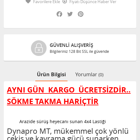
Favorilere Ekle
Fiyatı Düşünce Haber Ver
Facebook
Twitter
Pinterest
GÜVENLI ALIŞVERIŞ
Bilgileriniz 128 Bit SSL ile güvende
Ürün Bilgisi
Yorumlar
(0)
AYNI GÜN KARGO
ÜCRETSİZDİR..
SÖKME TAKMA HARİÇTİR
Arazide sürüş heyecanı sunan 4x4 Lastiği
Dynapro MT, mükemmel çok yönlü
çekiş ve kavrama gücü sunarken,