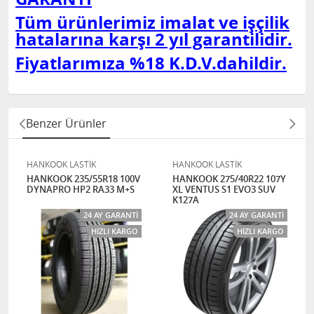
Tüm ürünlerimiz imalat ve işçilik
hatalarına karşı 2 yıl garantilidir.
Fiyatlarımıza %18 K.D.V.dahildir.
Benzer Ürünler
HANKOOK LASTİK
HANKOOK LASTİK
HANKOOK 235/55R18 100V
HANKOOK 275/40R22 107Y
DYNAPRO HP2 RA33 M+S
XL VENTUS S1 EVO3 SUV
K127A
24 AY GARANTI
24 AY GARANTI
HIZLI KARGO
HIZLI KARGO