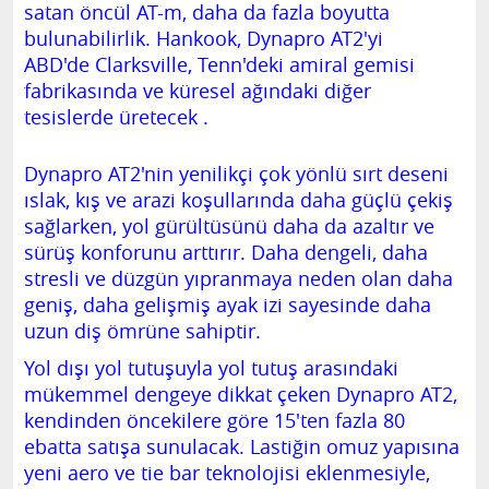
satan öncül AT-m, daha da fazla boyutta
bulunabilirlik.
Hankook, Dynapro AT2'yi
ABD'de
Clarksville, Tenn'deki
amiral gemisi
fabrikasında
ve küresel ağındaki diğer
tesislerde
üretecek
.
Dynapro AT2'nin yenilikçi çok yönlü sırt deseni
ıslak, kış ve arazi koşullarında daha güçlü çekiş
sağlarken, yol gürültüsünü daha da azaltır ve
sürüş konforunu arttırır.
Daha dengeli, daha
stresli ve düzgün yıpranmaya neden olan daha
geniş, daha gelişmiş ayak izi sayesinde daha
uzun diş ömrüne sahiptir.
Yol dışı yol tutuşuyla yol tutuş arasındaki
mükemmel dengeye dikkat çeken Dynapro AT2,
kendinden öncekilere göre 15'ten fazla 80
ebatta satışa sunulacak.
Lastiğin omuz yapısına
yeni aero ve tie bar teknolojisi eklenmesiyle,