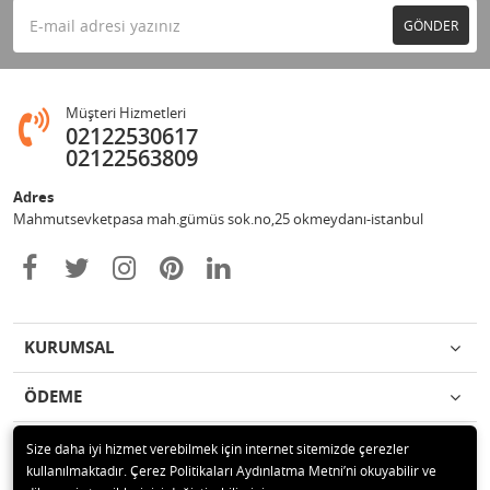
GÖNDER
Müşteri Hizmetleri
02122530617
02122563809
Adres
Mahmutsevketpasa mah.gümüs sok.no,25 okmeydanı-istanbul
KURUMSAL
ÖDEME
İLETİŞİM
Size daha iyi hizmet verebilmek için internet sitemizde çerezler
kullanılmaktadır. Çerez Politikaları Aydınlatma Metni’ni okuyabilir ve