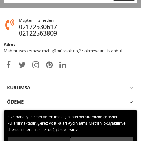
Müşteri Hizmetleri
02122530617
02122563809
Adres
Mahmutsevketpasa mah.gümüs sok.no,25 okmeydanı-istanbul
KURUMSAL
ÖDEME
İLETİŞİM
Size daha iyi hizmet verebilmek için internet sitemizde çerezler
kullanılmaktadır. Çerez Politikaları Aydınlatma Metni’ni okuyabilir ve
dilerseniz tercihlerinizi değiştirebilirsiniz.
© 2020 Metin otomotiv hizmet ve ticaret ltd.şti Tüm hakları saklıdır.