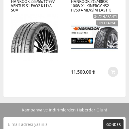
HANKOOK 235/55/17 99V
HANKOOK 275/40R20
VENTUS S1 EVO2 K117A
106W XL KINERGY 4S2
SUV
H750 4 MEVSİM LASTİK
24 AY GARANTI
HIZLI KARGO
11.500,00
Kampanya ve İndirimlerden Haberdar Olun!
GÖNDER