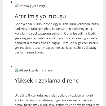
Artırılmış yol tutuşu
Goodyear’ın 3D BIS Technology® ıslak, kuru yollardan, buzlu,
karlı ve çamurlu zeminlere kadar tahmin edilemeyen kış
koşullarında yol tutuşunu geliştirir. Optimize edilmiş lastik
şekli kaygan zeminlerde kontrolü arttırarak kauçuğun yolla
daha fazla temas etmesini sağlar. UltraGrip 8, gelecek nesil V
şeklindeki sırt tasarım sayesinde lastik aşınsa bile yol tutuş
performansını korur.
Yüksek kızaklama direnci
UltraGrip 8, çamurlu veya ıslak yollarda kızaklama riskini
azaltır. Biri suyu boşaltmak, diğeri ise karı kavramak için
olmak üzere çift V'li oluk ıslak zeminde ve erimiş kar bulunan