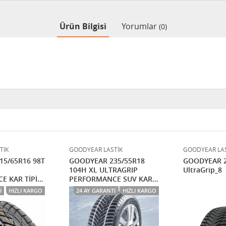
Ürün Bilgisi
Yorumlar
(0)
TİK
GOODYEAR LASTİK
GOODYEAR LAS
5/65R16 98T
GOODYEAR 235/55R18
GOODYEAR 2
104H XL ULTRAGRIP
UltraGrip_8
E KAR TİPİ
PERFORMANCE SUV KAR
TİPİ
I
HIZLI KARGO
24 AY GARANTI
HIZLI KARGO