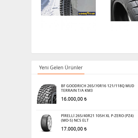
Yeni Gelen Ürünler
BF GOODRICH 265/70R16 121/118Q MUD
TERRAIN T/A KM3
16.000,00
PİRELLİ 265/40R21 105H XL P-ZERO (PZ4)
(MO-S) NCS ELT
17.000,00