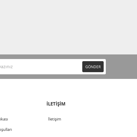
GÖNDER
İLETİŞİM
tikası
İletişim
şulları