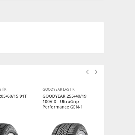
TİK
GOODYEAR LASTİK
GOODYEAR LA
05/60/15 91T
GOODYEAR 255/40/19
GOODYEAR 
100V XL UltraGrip
109/107T ULTRA GRIP
Performance GEN-1
CARGO -KIŞ 
24 AY GARAN