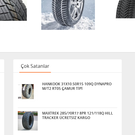
Çok Satanlar
HANKOOK 31X10.50R15 109Q DYNAPRO
M/T2 RT05 ÇAMUR TİPİ
MAXTREK 285/70R17 8PR 121/118Q HILL
TRACKER ÜCRETSİZ KARGO