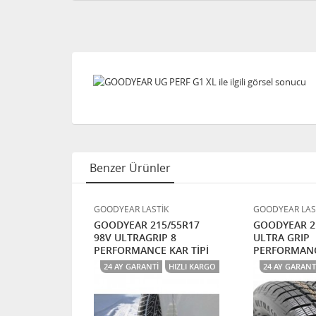
Benzer Ürünler
İK
GOODYEAR LASTİK
GOODYEAR LAS
5/65/15 88T
GOODYEAR 215/55R17
GOODYEAR 21
KAR TİPİ
98V ULTRAGRIP 8
ULTRA GRIP
PERFORMANCE KAR TİPİ
PERFORMANC
4X4
24 AY GARANTI
HIZLI KARGO
24 AY GARANT