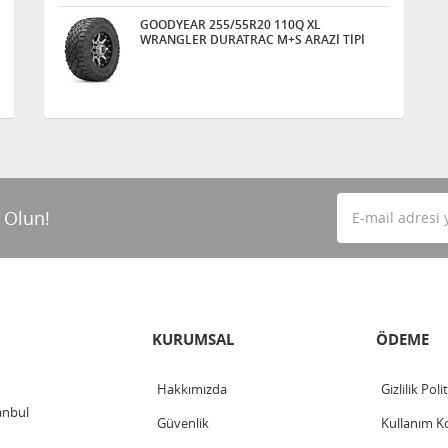
GOODYEAR 255/55R20 110Q XL
WRANGLER DURATRAC M+S ARAZİ TİPİ
 Olun!
KURUMSAL
ÖDEME
Hakkımızda
Gizlilik Poli
anbul
Güvenlik
Kullanım Ko