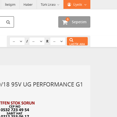
İletişim
Haber
Türk Lirası
Üyelik
0
Sepetim
/
R
LASTIK ARA
/18 95V UG PERFORMANCE G1