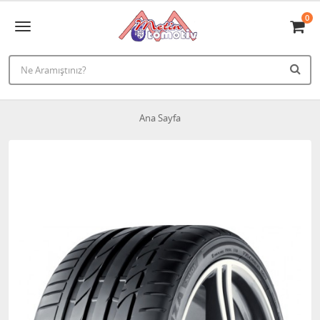
0
Ana Sayfa