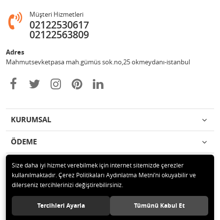
Müşteri Hizmetleri
02122530617
02122563809
Adres
Mahmutsevketpasa mah.gümüs sok.no,25 okmeydanı-istanbul
KURUMSAL
ÖDEME
İLETİŞİM
Size daha iyi hizmet verebilmek için internet sitemizde çerezler
kullanılmaktadır. Çerez Politikaları Aydınlatma Metni’ni okuyabilir ve
dilerseniz tercihlerinizi değiştirebilirsiniz.
© 2020 Metin otomotiv hizmet ve ticaret ltd.şti Tüm hakları saklıdır.
Tercihleri Ayarla
Tümünü Kabul Et