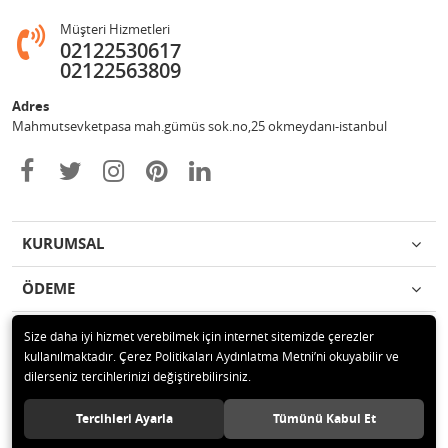
Müşteri Hizmetleri
02122530617
02122563809
Adres
Mahmutsevketpasa mah.gümüs sok.no,25 okmeydanı-istanbul
KURUMSAL
ÖDEME
İLETİŞİM
Size daha iyi hizmet verebilmek için internet sitemizde çerezler
kullanılmaktadır. Çerez Politikaları Aydınlatma Metni’ni okuyabilir ve
dilerseniz tercihlerinizi değiştirebilirsiniz.
© 2020 Metin otomotiv hizmet ve ticaret ltd.şti Tüm hakları saklıdır.
Tercihleri Ayarla
Tümünü Kabul Et