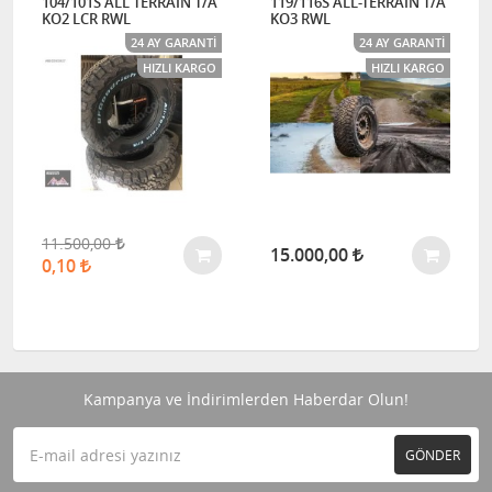
104/101S ALL TERRAIN T/A
119/116S ALL-TERRAIN T/A
KO2 LCR RWL
KO3 RWL
24 AY GARANTI
24 AY GARANTI
HIZLI KARGO
HIZLI KARGO
11.500,00
15.000,00
0,10
Kampanya ve İndirimlerden Haberdar Olun!
GÖNDER