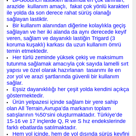
BFGoodrich lastikleri arasında en çok tanınan,
arazide kullanım amaçlı, fakat çok yönlü karakteri
ile yolda da son derece rahat sürüş olanağı
sağlayan lastiktir.
Bir kullanım alanından diğerine kolaylıkla geçiş
sağlayan ve her iki alanda da aynı derecede keyif
veren, sağlam ve dayanıklı lastiğin Trigard (3
koruma kuşaklı) karkası da uzun kullanım ömrü
temin etmektedir.
Her türlü zeminde yüksek çekiş ve maksimum
tutunma sağlamak amacıyla çok sayıda lamelli sırt
yapısı ve özel olarak hazırlanan tasarımı ile en
zor yol ve arazi şartlarında güvenli bir kullanım
sağlar.
Eşsiz dayanıklılığı her çeşit yolda kendini açıkça
göstermektedir.
Ürün yelpazesi içinde sağlam bir yere sahip
olan All Terrain,Avrupa’da markanın toplam
satışlarının %50‘sini oluşturmaktadır. Türkiye’de
15-16 ve 17 inçlerde Q, R ve S hız endekslerinde
farklı ebatlarda satılmaktadır.
Hem yol içinde, hem de yol dışında sürüş keyfini