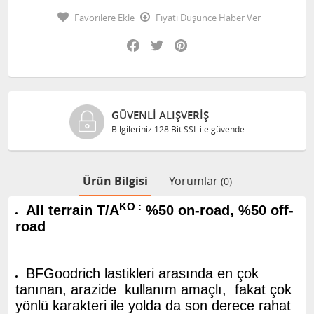
Favorilere Ekle
Fiyatı Düşünce Haber Ver
Facebook
Twitter
Pinterest
GÜVENLI ALIŞVERIŞ
Bilgileriniz 128 Bit SSL ile güvende
Ürün Bilgisi
Yorumlar
(0)
KO :
All terrain T/A
%50 on-road, %50 off-
road
BFGoodrich lastikleri arasında en çok
tanınan, arazide kullanım amaçlı, fakat çok
yönlü karakteri ile yolda da son derece rahat