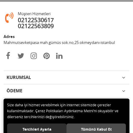
Müşteri Hizmetleri
02122530617
02122563809
Adres
Mahmutsevketpasa mah.gümüs sok.no,25 okmeydanı-istanbul
KURUMSAL
ÖDEME
İLETİŞİM
Size daha iyi hizmet verebilmek için internet sitemizde çerezler
kullanılmaktadır. Çerez Politikaları Aydınlatma Metni’ni okuyabilir ve
dilerseniz tercihlerinizi değiştirebilirsiniz.
© 2020 Metin otomotiv hizmet ve ticaret ltd.şti Tüm hakları saklıdır.
Tercihleri Ayarla
Tümünü Kabul Et