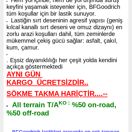
Hem yol içinde, hem de yol dışında sürüş
keyfini yaşamak isteyenler için, BFGoodrich
tüm koşullar için bir lastik sunuyor.
Lastiğin sırt deseninin agresif yapısı (geniş
kılcal kanallı sırt deseni ve omuz dizaynı) en
zorlu arazi koşulları dahil, tüm zeminlerde
mükemmel çekiş gücü sağlar: asfalt, çakıl,
kum, çamur.
. Eşsiz dayanıklılığı her çeşit yolda kendini
açıkça göstermektedi
AYNI GÜN
KARGO
ÜCRETSİZDİR..
SÖKME TAKMA HARİÇTİR....--
KO :
All terrain T/A
%50 on-road,
%50 off-road