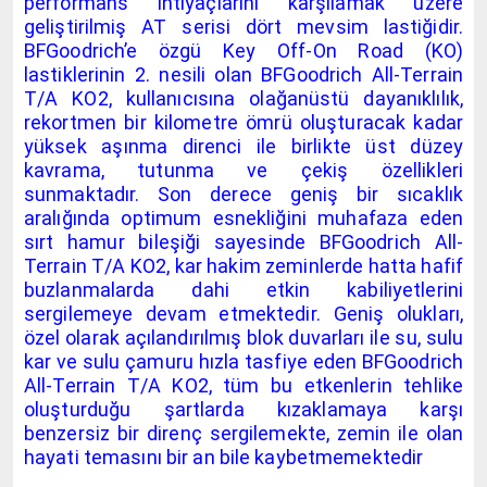
performans ihtiyaçlarını karşılamak üzere
geliştirilmiş AT serisi dört mevsim lastiğidir.
BFGoodrich’e özgü Key Off-On Road (KO)
lastiklerinin 2. nesili olan BFGoodrich All-Terrain
T/A KO2, kullanıcısına olağanüstü dayanıklılık,
rekortmen bir kilometre ömrü oluşturacak kadar
yüksek aşınma direnci ile birlikte üst düzey
kavrama, tutunma ve çekiş özellikleri
sunmaktadır. Son derece geniş bir sıcaklık
aralığında optimum esnekliğini muhafaza eden
sırt hamur bileşiği sayesinde BFGoodrich All-
Terrain T/A KO2, kar hakim zeminlerde hatta hafif
buzlanmalarda dahi etkin kabiliyetlerini
sergilemeye devam etmektedir. Geniş olukları,
özel olarak açılandırılmış blok duvarları ile su, sulu
kar ve sulu çamuru hızla tasfiye eden BFGoodrich
All-Terrain T/A KO2, tüm bu etkenlerin tehlike
oluşturduğu şartlarda kızaklamaya karşı
benzersiz bir direnç sergilemekte, zemin ile olan
hayati temasını bir an bile kaybetmemektedir