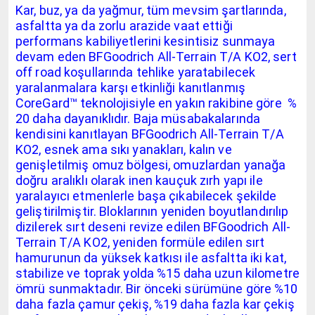
Kar, buz, ya da yağmur, tüm mevsim şartlarında,
asfaltta ya da zorlu arazide vaat ettiği
performans kabiliyetlerini kesintisiz sunmaya
devam eden BFGoodrich All-Terrain T/A KO2, sert
off road koşullarında tehlike yaratabilecek
yaralanmalara karşı etkinliği kanıtlanmış
CoreGard™ teknolojisiyle en yakın rakibine göre %
20 daha dayanıklıdır. Baja müsabakalarında
kendisini kanıtlayan BFGoodrich All-Terrain T/A
KO2, esnek ama sıkı yanakları, kalın ve
genişletilmiş omuz bölgesi, omuzlardan yanağa
doğru aralıklı olarak inen kauçuk zırh yapı ile
yaralayıcı etmenlerle başa çıkabilecek şekilde
geliştirilmiştir. Bloklarının yeniden boyutlandırılıp
dizilerek sırt deseni revize edilen BFGoodrich All-
Terrain T/A KO2, yeniden formüle edilen sırt
hamurunun da yüksek katkısı ile asfaltta iki kat,
stabilize ve toprak yolda %15 daha uzun kilometre
ömrü sunmaktadır. Bir önceki sürümüne göre %10
daha fazla çamur çekiş, %19 daha fazla kar çekiş