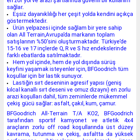
en zor yol ve arazi şartlarında güvenli bir kullanım
sağlar.
Eşsiz dayanıklılığı her çeşit yolda kendini açıkça
göstermektedir.
Ürün yelpazesi içinde sağlam bir yere sahip
olan All Terrain,Avrupa’da markanın toplam
satışlarının %50‘sini oluşturmaktadır. Türkiye’de
15-16 ve 17 inçlerde Q, R ve S hız endekslerinde
farklı ebatlarda satılmaktadır.
Hem yol içinde, hem de yol dışında sürüş
keyfini yaşamak isteyenler için, BFGoodrich tüm
koşullar için bir lastik sunuyor.
Lastiğin sırt deseninin agresif yapısı (geniş
kılcal kanallı sırt deseni ve omuz dizaynı) en zorlu
arazi koşulları dahil, tüm zeminlerde mükemmel
çekiş gücü sağlar: asfalt, çakıl, kum, çamur.
BFGoodrich All-Terrain T/A KO2, BFGoodrich
tarafından sportif kamyonet ve atletik 4x4
araçların zorlu off road koşullarında üst düzey
kavrama, tutunma ve çekiş, asfaltta da yüksek