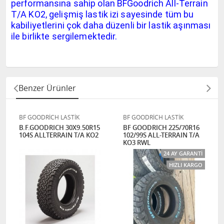
performansına sahip olan BFGoodrich All-Terrain
T/A KO2, gelişmiş lastik izi sayesinde tüm bu
kabiliyetlerini çok daha düzenli bir lastik aşınması
ile birlikte sergilemektedir.
Benzer Ürünler
BF GOODRİCH LASTİK
BF GOODRİCH LASTİK
B.F.GOODRICH 30X9.50R15
BF GOODRICH 225/70R16
104S ALLTERRAIN T/A KO2
102/99S ALL-TERRAIN T/A
KO3 RWL
24 AY GARANTI
HIZLI KARGO