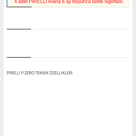
4 adet PİRELLİ Alana 6 ay boyunca lastik sigortası
PİRELLİ P ZERO TEKNİK ÖZELLİKLERİ