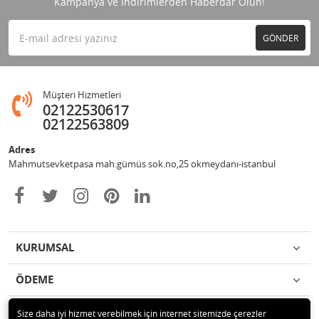
Kampanya ve İndirimlerden Haberdar Olun!
GÖNDER
Müşteri Hizmetleri
02122530617
02122563809
Adres
Mahmutsevketpasa mah.gümüs sok.no,25 okmeydanı-istanbul
KURUMSAL
ÖDEME
İLETİŞİM
Size daha iyi hizmet verebilmek için internet sitemizde çerezler