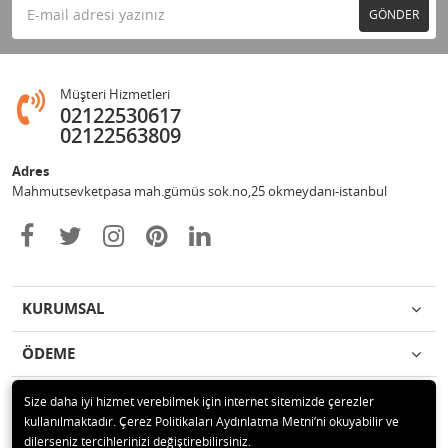
GÖNDER
Müşteri Hizmetleri
02122530617
02122563809
Adres
Mahmutsevketpasa mah.gümüs sok.no,25 okmeydanı-istanbul
KURUMSAL
ÖDEME
İLETİŞİM
Size daha iyi hizmet verebilmek için internet sitemizde çerezler
kullanılmaktadır. Çerez Politikaları Aydınlatma Metni’ni okuyabilir ve
dilerseniz tercihlerinizi değiştirebilirsiniz.