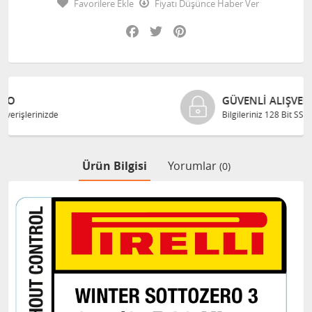
Favorilere Ekle
Fiyatı Düşünce Haber Ver
Facebook
Twitter
Pinterest
GÜVENLI ALIŞVERIŞ
Bilgileriniz 128 Bit SSL ile güvende
Ürün Bilgisi
Yorumlar
(0)