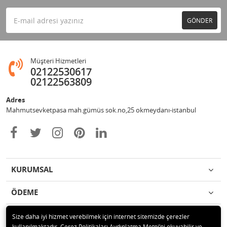
GÖNDER
Müşteri Hizmetleri
02122530617
02122563809
Adres
Mahmutsevketpasa mah.gümüs sok.no,25 okmeydanı-istanbul
KURUMSAL
ÖDEME
İLETİŞİM
Size daha iyi hizmet verebilmek için internet sitemizde çerezler
kullanılmaktadır. Çerez Politikaları Aydınlatma Metni’ni okuyabilir ve