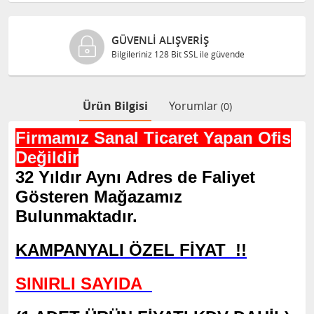
ORJINAL ÜRÜNLER
de
Ürünlerimiz %100 orjinaldir.
Ürün Bilgisi
Yorumlar
(0)
Firmamız Sanal Ticaret Yapan Ofis
Değildir
32 Yıldır Aynı Adres de Faliyet
Gösteren Mağazamız
Bulunmaktadır.
KAMPANYALI ÖZEL FİYAT !!
SINIRLI SAYIDA