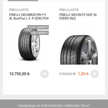
PİRELLİ LASTİK
PİRELLİ LASTİK
PİRELLİ 245/40R20 99Y (*)
PİRELLİ 305/30/19 102Y XL
XL RunFlat L.S. P-ZERO PZ4
PZERO (N2)
24 AY GARANTI
HIZLI KARGO
10.750,00
1,00
3.320,00
Kampanya ve İndirimlerden Haberdar Olun!