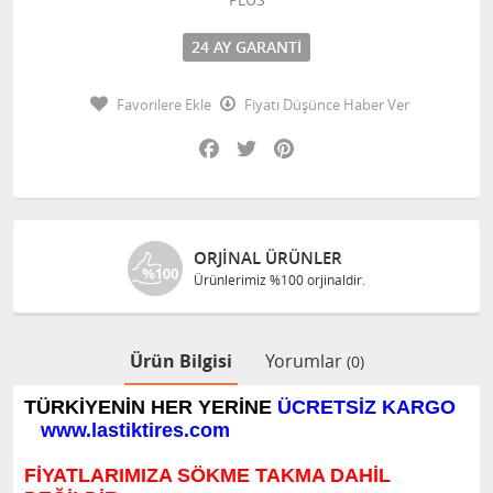
24 AY GARANTI
Favorilere Ekle
Fiyatı Düşünce Haber Ver
Facebook
Twitter
Pinterest
ORJINAL ÜRÜNLER
Ürünlerimiz %100 orjinaldir.
Ürün Bilgisi
Yorumlar
(0)
TÜRKİYENİN HER YERİNE
ÜCRETSİZ KARGO
www.lastiktires.com
FİYATLARIMIZA SÖKME TAKMA DAHİL