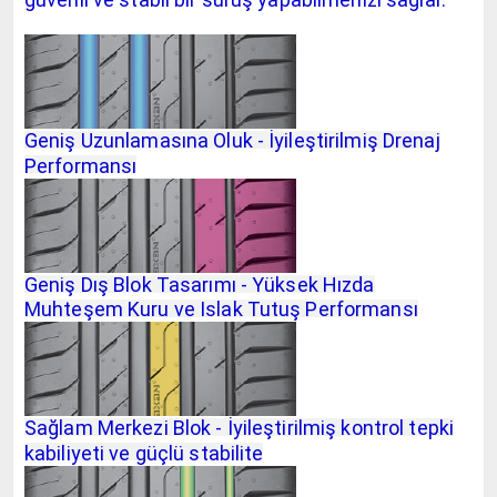
Geniş Uzunlamasına Oluk - İyileştirilmiş Drenaj
Performansı
Geniş Dış Blok Tasarımı - Yüksek Hızda
Muhteşem Kuru ve Islak Tutuş Performansı
Sağlam Merkezi Blok - İyileştirilmiş kontrol tepki
kabiliyeti ve güçlü stabilite