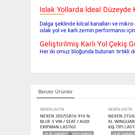
Islak Yollarda İdeal Düzeyd
Dalga şeklinde kılcal kanalları ve mikro
ıslak yol ve karlı zemin performansı içi
Geliştirilmiş Karlı Yol Çekiş 
Her iki omuz bloğunda bulunan tırtıklı d
Benzer Ürünler
NEXEN LASTİK
NEXEN LASTİK
0R16 100H N
NEXEN 205/55R16 91V N
NEXEN 215/6
ON 2
BLUE S VW / SEAT / AUDI
XL WINGUAR
RGO
EKİPMAN LASTİGİ
KIŞ TİPİ LAST
HIZLI KARGO
24 AY GARANTI
HIZLI KARGO
24 AY GARANT