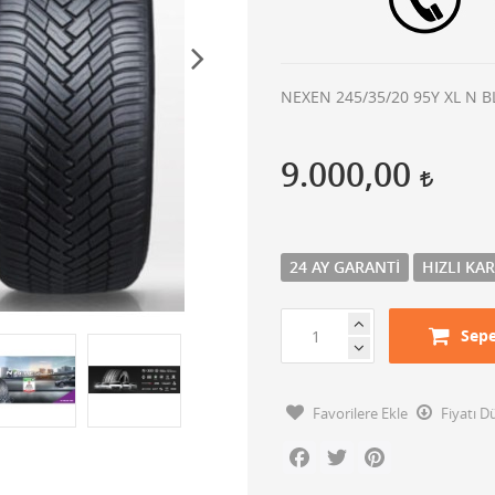
NEXEN 245/35/20 95Y XL N 
9.000,00
24 AY GARANTI
HIZLI KA
Sepe
Favorilere Ekle
Fiyatı 
Facebook
Twitter
Pinterest