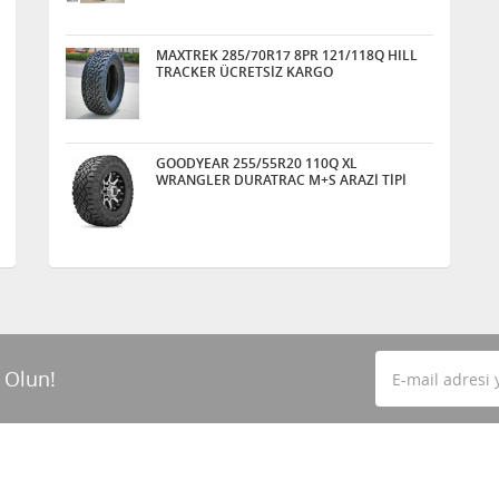
MAXTREK 285/70R17 8PR 121/118Q HILL
TRACKER ÜCRETSİZ KARGO
GOODYEAR 255/55R20 110Q XL
WRANGLER DURATRAC M+S ARAZİ TİPİ
 Olun!