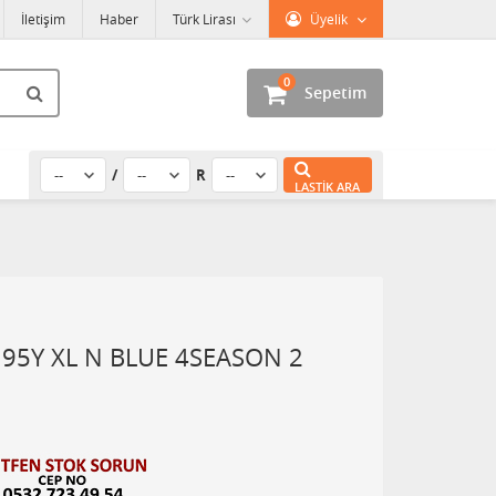
İletişim
Haber
Türk Lirası
Üyelik
0
Sepetim
/
R
LASTIK ARA
95Y XL N BLUE 4SEASON 2