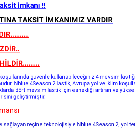
aksit imkanı !!
RTINA TAKSİT İMKANIMIZ VARDIR
.........
ZDİR..
İR.........
şullarında güvenle kullanabileceğiniz 4 mevsim lastiğ
udur. Nblue 4Season 2 lastik, Avrupa yol ve iklim koşullar
larda dört mevsim lastik için esnekliği artıran ve yüksek 
sini geliştirmiştir.
ormansı
ı sağlayan reçine teknolojisiyle Nblue 4Season 2, yol t