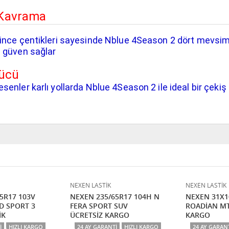
e Kavrama
-ince çentikleri sayesinde Nblue 4Season 2 dört mevsim l
n güven sağlar
Gücü
esenler karlı yollarda Nblue 4Season 2 ile ideal bir çekiş
NEXEN LASTİK
NEXEN LASTİK
5R17 103V
NEXEN 235/65R17 104H N
NEXEN 31X1
D SPORT 3
FERA SPORT SUV
ROADİAN MT
İK
ÜCRETSİZ KARGO
KARGO
I
HIZLI KARGO
24 AY GARANTI
HIZLI KARGO
24 AY GARAN