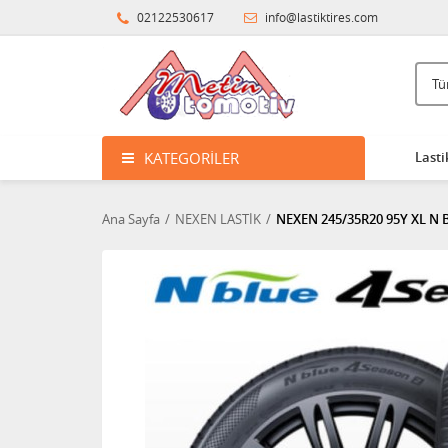
02122530617
info@lastiktires.com
KATEGORILER
Lasti
Ana Sayfa
NEXEN LASTİK
NEXEN 245/35R20 95Y XL N