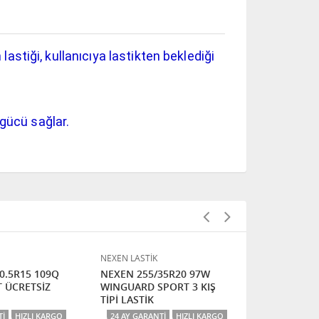
astiği, kullanıcıya lastikten beklediği
 gücü sağlar.
NEXEN LASTİK
NEXEN LASTİK
0.5R15 109Q
NEXEN 255/35R20 97W
NEXEN 205/
 ÜCRETSİZ
WINGUARD SPORT 3 KIŞ
N FERA SPO
TİPİ LASTİK
KARGO
TI
HIZLI KARGO
24 AY GARANTI
HIZLI KARGO
24 AY GARAN