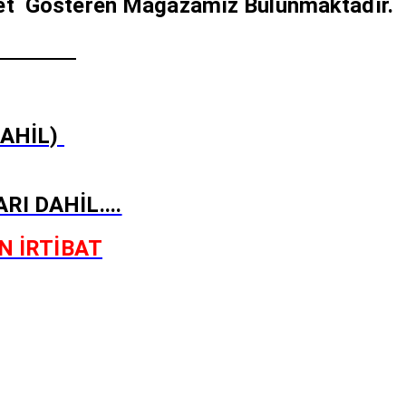
iyet Gösteren Mağazamız Bulunmaktadır.
YAT !!
DAHİL)
I DAHİL....
N İRTİBAT