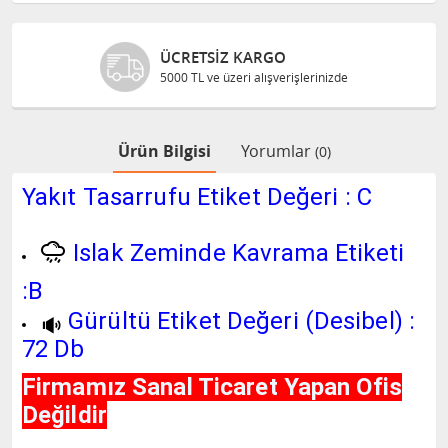
GÜVENLI ALIŞVERIŞ
Bilgileriniz 128 Bit SSL ile güvende
Ürün Bilgisi
Yorumlar
(0)
Yakıt Tasarrufu Etiket Değeri : C
Islak Zeminde Kavrama Etiketi
:B
Gürültü Etiket Değeri (Desibel) :
72 Db
Firmamız Sanal Ticaret Yapan Ofis
Değildir