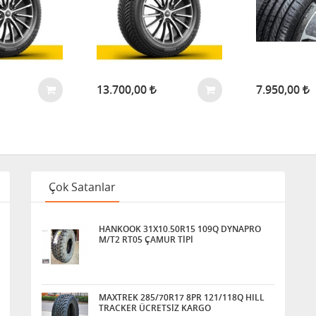
13.700,00
7.950,00
Çok Satanlar
HANKOOK 31X10.50R15 109Q DYNAPRO
M/T2 RT05 ÇAMUR TİPİ
MAXTREK 285/70R17 8PR 121/118Q HILL
TRACKER ÜCRETSİZ KARGO