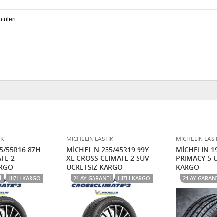
İK
MİCHELİN LASTİK
MİCHELİN LAST
5/55R16 87H
MİCHELIN 235/45R19 99Y
MİCHELIN 1
TE 2
XL CROSS CLIMATE 2 SUV
PRIMACY 5 
ARGO
ÜCRETSİZ KARGO
KARGO
I
HIZLI KARGO
24 AY GARANTI
HIZLI KARGO
24 AY GARAN