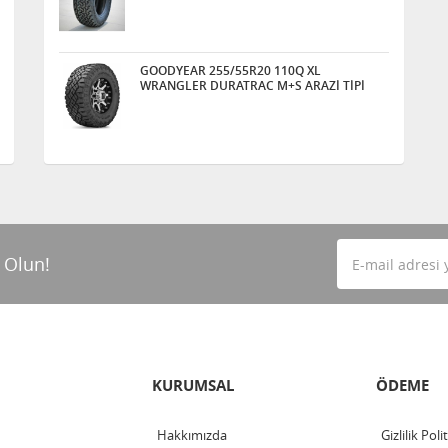
GOODYEAR 255/55R20 110Q XL
WRANGLER DURATRAC M+S ARAZİ TİPİ
 Olun!
KURUMSAL
ÖDEME
Hakkımızda
Gizlilik Poli