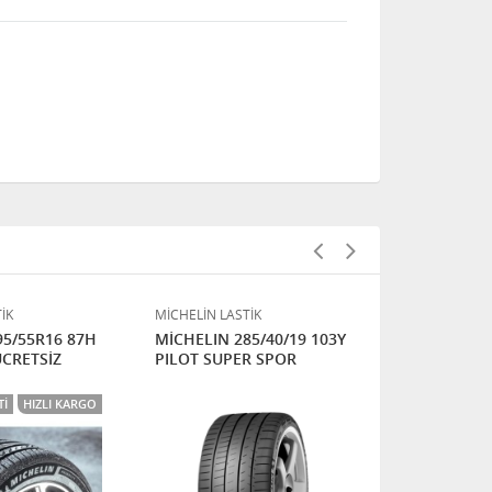
İK
MİCHELİN LASTİK
MİCHELİN LAS
95/55R16 87H
MİCHELIN 285/40/19 103Y
MİCHELIN 2
ÜCRETSİZ
PILOT SUPER SPOR
XL Pilot Sp
TI
HIZLI KARGO