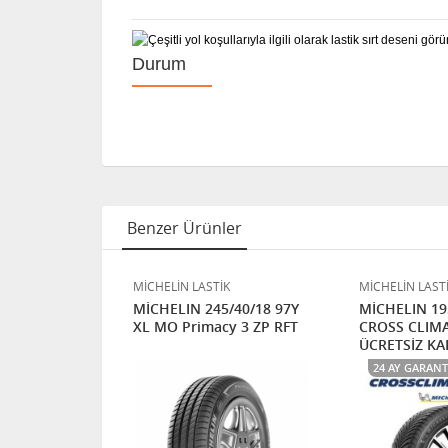
Durum
Benzer Ürünler
K
MİCHELİN LASTİK
MİCHELİN LAST
/55R17 98Y
MİCHELIN 245/40/18 97Y
MİCHELIN 19
RT 5
XL MO Primacy 3 ZP RFT
CROSS CLIMA
RGO
ÜCRETSİZ K
HIZLI KARGO
24 AY GARANT