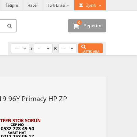
İletişim
Haber
Türk Lirası
Üyelik
0
Sepetim
/
R
LASTIK ARA
19 96Y Primacy HP ZP