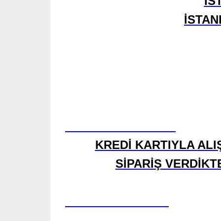
İS
İSTAN
KREDİ KARTIYLA ALI
SİPARİŞ VERDİKT