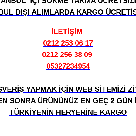
TANBUL
İÇİ SÖKME TAKMA ÜCRETSİZ
BUL DIŞI ALIMLARDA KARGO ÜCRETİS
İLETİŞİM
0212 253 06 17
0212 256 38 09
05327234954
ŞVERİŞ YAPMAK İÇİN WEB SİTEMİZİ Zİ
EN SONRA ÜRÜNÜNÜZ EN GEÇ 2 GÜN 
TÜRKİYENİN HERYERİNE KARGO