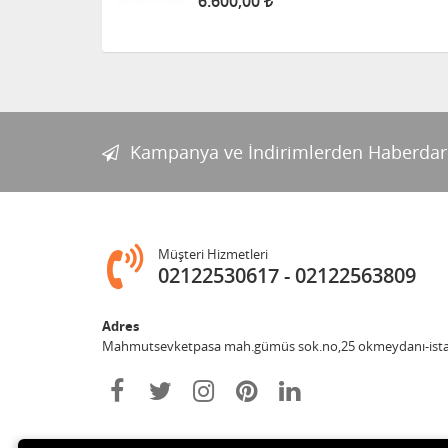
6.600,00
Kampanya ve İndirimlerden Haberdar
Müşteri Hizmetleri
02122530617
02122563809
Adres
Mahmutsevketpasa mah.gümüs sok.no,25 okmeydanı-ist