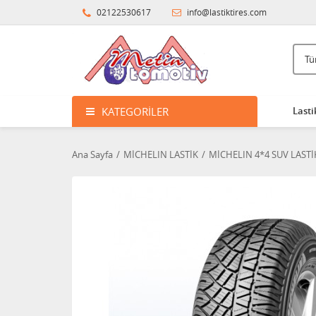
02122530617
info@lastiktires.com
KATEGORILER
Lasti
Ana Sayfa
MİCHELIN LASTİK
MİCHELIN 4*4 SUV LASTİ