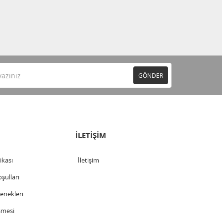
GÖNDER
İLETİŞİM
tikası
İletişim
şulları
nekleri
şmesi