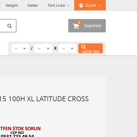
İletişim
Haber
Türk Lirası
Üyelik
0
Sepetim
/
R
LASTIK ARA
15 100H XL LATITUDE CROSS