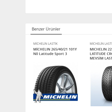
Benzer Ürünler
K
MİCHELİN LASTİK
MİCHELİN LAST
/50/19
MİCHELIN 265/40/21 101Y
MICHELIN 22
e Sport 3
N0 Latitude Sport 3
LATITUDE CR
MEVSİM LAST