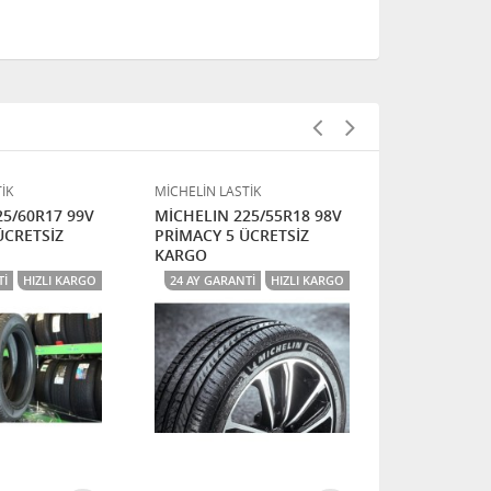
İK
MİCHELİN LASTİK
MİCHELİN LAS
25/60R17 99V
MİCHELIN 225/55R18 98V
MİCHELIN 2
ÜCRETSİZ
PRİMACY 5 ÜCRETSİZ
XL LATITUD
KARGO
TI
HIZLI KARGO
24 AY GARANTI
HIZLI KARGO