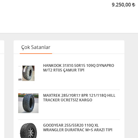
9.250,00
Çok Satanlar
HANKOOK 31X10.50R15 109Q DYNAPRO
M/T2 RT05 ÇAMUR TİPİ
MAXTREK 285/70R17 8PR 121/118Q HILL
TRACKER ÜCRETSİZ KARGO
GOODYEAR 255/55R20 110Q XL
WRANGLER DURATRAC M+S ARAZİ TİPİ