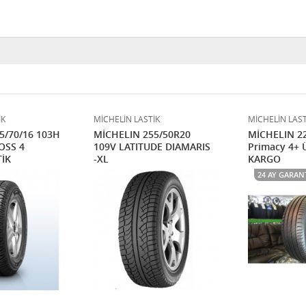
İK
MİCHELİN LASTİK
MİCHELİN LAST
5/70/16 103H
MİCHELIN 255/50R20
MİCHELIN 2
OSS 4
109V LATITUDE DIAMARIS
Primacy 4+ 
İK
-XL
KARGO
24 AY GARAN