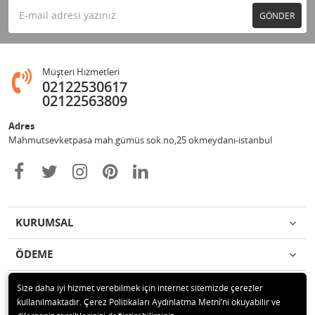
GÖNDER
Müşteri Hizmetleri
02122530617
02122563809
Adres
Mahmutsevketpasa mah.gümüs sok.no,25 okmeydanı-istanbul
KURUMSAL
ÖDEME
İLETİŞİM
Size daha iyi hizmet verebilmek için internet sitemizde çerezler
kullanılmaktadır. Çerez Politikaları Aydınlatma Metni’ni okuyabilir ve