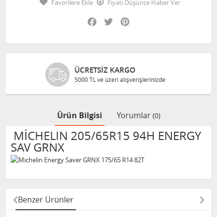
Favorilere Ekle
Fiyatı Düşünce Haber Ver
Facebook
Twitter
Pinterest
RGO
GÜVENLI ALIŞVER
ışverişlerinizde
Bilgileriniz 128 Bit SSL
Ürün Bilgisi
Yorumlar
(0)
MİCHELIN 205/65R15 94H ENERGY
SAV GRNX
Benzer Ürünler