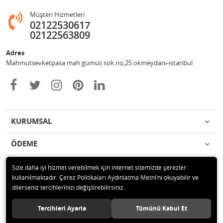
Müşteri Hizmetleri
02122530617
02122563809
Adres
Mahmutsevketpasa mah.gümüs sok.no,25 okmeydanı-istanbul
KURUMSAL
ÖDEME
İLETİŞİM
Size daha iyi hizmet verebilmek için internet sitemizde çerezler
kullanılmaktadır. Çerez Politikaları Aydınlatma Metni’ni okuyabilir ve
dilerseniz tercihlerinizi değiştirebilirsiniz.
© 2020 Metin otomotiv hizmet ve ticaret ltd.şti Tüm hakları saklıdır.
Tercihleri Ayarla
Tümünü Kabul Et