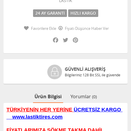
LASTİK
24 AY GARANTI
HIZLI KARGO
Favorilere Ekle
Fiyatı Düşünce Haber Ver
Facebook
Twitter
Pinterest
GÜVENLI ALIŞVERIŞ
Bilgileriniz 128 Bit SSL ile güvende
Ürün Bilgisi
Yorumlar
(0)
T
ÜRKİ
YENİN HER YERİNE
ÜCRETSİZ KARGO
www.lastiktires.com
FİYATLARIMIZA SÖKME TAKMA DAHİL