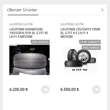
Benzer Ürünler
LAUFENN LASTİK
LAUFENN LASTİK
LAUFENN (HANKOOK)
LAUFENN 235/55R19 105W
195/55R16 91H XL G FIT 4S
XL G FIT 4 S LH71 4
LH71 4 MEVSİM
MEVSİM
HIZLI KARGO
24 AY GARANTI
HIZLI KARGO
4.200,00
6.500,00