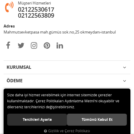
Müşteri Hizmetleri
02122530617
02122563809
Adres
Mahmutsevketpasa mah.gümüs sok.no,25 okmeydanı-istanbul
KURUMSAL
ÖDEME
İLETİŞİM
Size daha iyi hizmet verebilmek için internet sitemizde çerezler
kullanılmaktadır. Çerez Politikaları Aydınlatma Metni’ni okuyabilir ve
dilerseniz tercihlerinizi değiştirebilirsiniz.
© 2020 Metin otomotiv hizmet ve ticaret ltd.şti Tüm hakları saklıdır.
Tercihleri Ayarla
Tümünü Kabul Et
Gizlilik ve Çerez Politikası