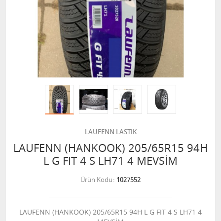
LAUFENN LASTİK
LAUFENN (HANKOOK) 205/65R15 94H
L G FIT 4 S LH71 4 MEVSİM
Ürün Kodu
1027552
LAUFENN (HANKOOK) 205/65R15 94H L G FIT 4 S LH71 4