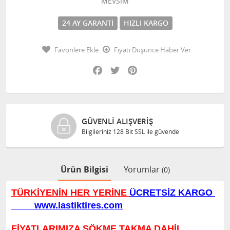
MEVSİM
24 AY GARANTI
HIZLI KARGO
Favorilere Ekle
Fiyatı Düşünce Haber Ver
Facebook
Twitter
Pinterest
GÜVENLI ALIŞVERIŞ
Bilgileriniz 128 Bit SSL ile güvende
Ürün Bilgisi
Yorumlar
(0)
TÜRKİYENİN HER YERİNE
ÜCRETSİZ KARGO
www.lastiktires.com
FİYATLARIMIZA SÖKME TAKMA DAHİL