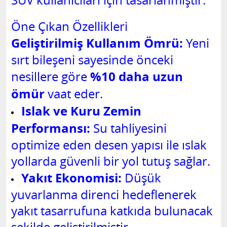
SUV kullanıcıları için tasarlanmıştır.
Öne Çıkan Özellikleri
Geliştirilmiş Kullanım Ömrü:
Yeni
sırt bileşeni sayesinde önceki
%10 daha uzun
nesillere göre
ömür
vaat eder.
Islak ve Kuru Zemin
Performansı:
Su tahliyesini
optimize eden desen yapısı ile ıslak
yollarda güvenli bir yol tutuş sağlar.
Yakıt Ekonomisi:
Düşük
yuvarlanma direnci hedeflenerek
yakıt tasarrufuna katkıda bulunacak