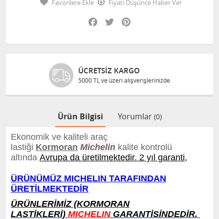
Favorilere Ekle
Fiyatı Düşünce Haber Ver
Facebook
Twitter
Pinterest
ÜCRETSIZ KARGO
5000 TL ve üzeri alışverişlerinizde
Ürün Bilgisi
Yorumlar
(0)
Ekonomik ve kaliteli araç
lastiği
Kormoran
Michelin
kalite kontrolü
altında
Avrupa da üretilmektedir. 2 yıl garanti,
ÜRÜNÜMÜZ MICHELIN TARAFINDAN
ÜRETİLMEKTEDİR
ÜRÜNLERİMİZ (KORMORAN
LASTİKLERİ)
MICHELIN
GARANTİSİNDEDİR.