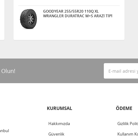
GOODYEAR 255/55R20 110Q XL
WRANGLER DURATRAC M+S ARAZİ TİPİ
 Olun!
KURUMSAL
ÖDEME
Hakkımızda
Gizlilik Poli
anbul
Güvenlik
Kullanım Ko