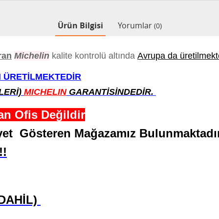
Ürün Bilgisi
Yorumlar
(0)
ran
Michelin
kalite kontrolü altında
Avrupa da üretilmekted
 ÜRETİLMEKTEDİR
LERİ)
MICHELIN
GARANTİSİNDEDİR.
n Ofis Değildir
liyet Gösteren Mağazamız Bulunmaktadır
!!
 DAHİL)