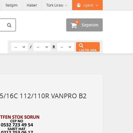
İletişim
Haber
Türk Lirası
Üyelik
0
Sepetim
/
R
LASTIK ARA
/16C 112/110R VANPRO B2