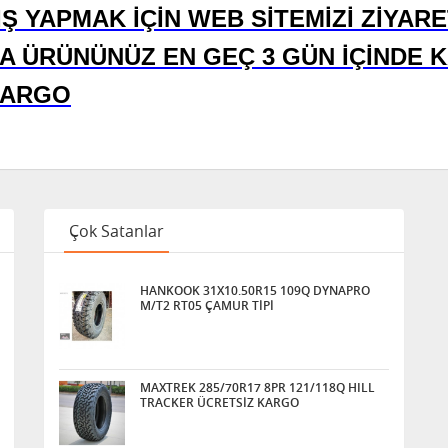
Ş YAPMAK İÇİN WEB SİTEMİZİ ZİYARE
A ÜRÜNÜNÜZ EN GEÇ 3 GÜN İÇİNDE K
KARGO
Çok Satanlar
HANKOOK 31X10.50R15 109Q DYNAPRO
M/T2 RT05 ÇAMUR TİPİ
MAXTREK 285/70R17 8PR 121/118Q HILL
TRACKER ÜCRETSİZ KARGO