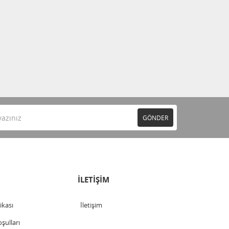
GÖNDER
İLETİŞİM
tikası
İletişim
şulları