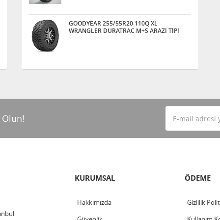
GOODYEAR 255/55R20 110Q XL
WRANGLER DURATRAC M+S ARAZİ TİPİ
 Olun!
KURUMSAL
ÖDEME
Hakkımızda
Gizlilik Poli
anbul
Güvenlik
Kullanım Ko