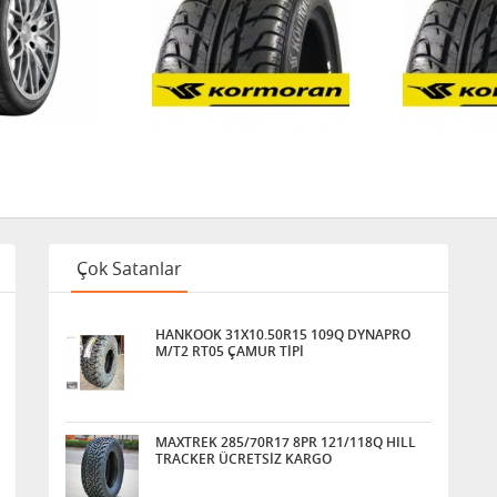
Çok Satanlar
HANKOOK 31X10.50R15 109Q DYNAPRO
M/T2 RT05 ÇAMUR TİPİ
MAXTREK 285/70R17 8PR 121/118Q HILL
TRACKER ÜCRETSİZ KARGO