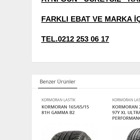
FARKLI EBAT VE MARKA İÇ
TEL.0212 253 06 17
Benzer Ürünler
TİK
KORMORAN LASTİK
KORMORAN LAS
5/35/18
KORMORAN 165/65/15
KORMORAN 2
A B2
81H GAMMA B2
97Y XL ULTR
PERFORMAN