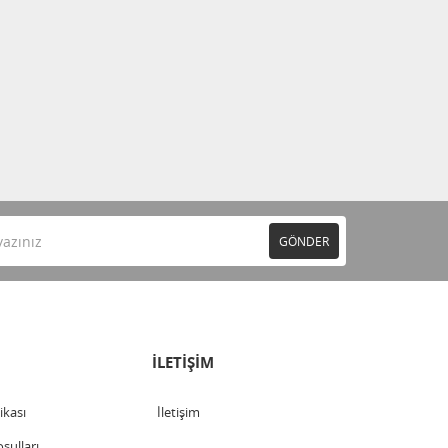
GÖNDER
İLETİŞİM
tikası
İletişim
şulları