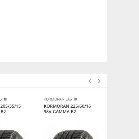
STİK
KORMORAN LASTİK
KORMORAN LA
05/55/15
KORMORAN 225/60/16
KORMORAN 
 B2
98V GAMMA B2
84W XL UL
PERFORMA