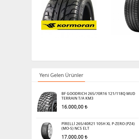
Yeni Gelen Ürünler
BF GOODRICH 265/70R16 121/118Q MUD
TERRAIN T/A KM3
16.000,00
PİRELLİ 265/40R21 105H XL P-ZERO (PZ4)
(MO-S) NCS ELT
17.000,00