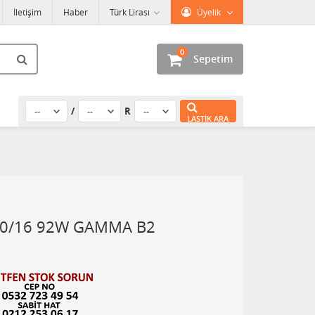
İletişim
Haber
Türk Lirası
Üyelik
0
Sepetim
/
R
LASTIK ARA
0/16 92W GAMMA B2