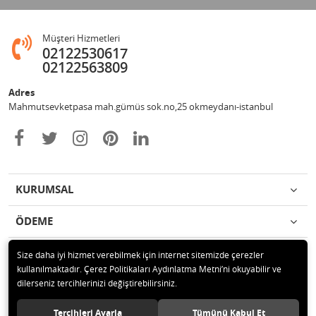
Müşteri Hizmetleri
02122530617
02122563809
Adres
Mahmutsevketpasa mah.gümüs sok.no,25 okmeydanı-istanbul
KURUMSAL
ÖDEME
İLETİŞİM
Size daha iyi hizmet verebilmek için internet sitemizde çerezler
kullanılmaktadır. Çerez Politikaları Aydınlatma Metni’ni okuyabilir ve
dilerseniz tercihlerinizi değiştirebilirsiniz.
© 2020 Metin otomotiv hizmet ve ticaret ltd.şti Tüm hakları saklıdır.
Tercihleri Ayarla
Tümünü Kabul Et