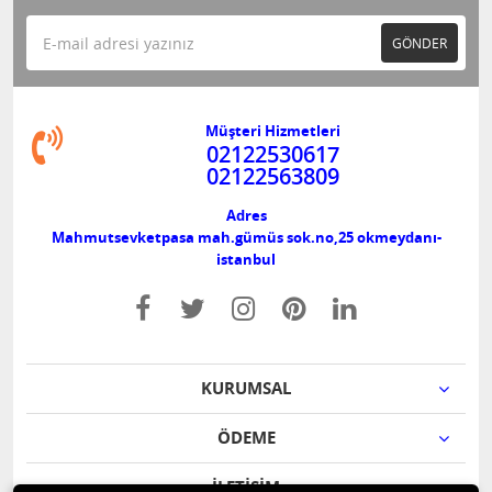
GÖNDER
Müşteri Hizmetleri
02122530617
02122563809
Adres
Mahmutsevketpasa mah.gümüs sok.no,25 okmeydanı-
istanbul
KURUMSAL
ÖDEME
İLETİŞİM