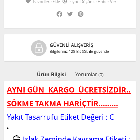
Favorilere Ekle
Fiyatı Düşünce Haber Ver
Facebook
Twitter
Pinterest
ORJINAL ÜRÜNLER
Ürünlerimiz %100 orjinaldir.
Ürün Bilgisi
Yorumlar
(0)
AYNI GÜN KARGO
ÜCRETSİZDİR..
SÖKME TAKMA HARİÇTİR.........
Yakıt Tasarrufu Etiket Değeri : C
Islak Zeminde Kavrama Etiketi :