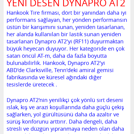
YENİ DESEN DYNAPRO AT2
Hankook Tire firması, dört bir yanından daha iyi
performans sağlayan, her yönden performansın
üstün bir karışımını sunan, yeniden tasarlanan,
her alanda kullanılan bir lastik sunan yeniden
tasarlanan Dynapro AT2'yi (RF11) duyurmaktan
büyük heyecan duyuyor. Her kategoride en çok
satan öncül AT-m, daha da fazla boyutta
bulunabilirlik.
Hankook, Dynapro AT2'yi
ABD'de
Clarksville, Tenn'deki
amiral gemisi
fabrikasında
ve küresel ağındaki diğer
tesislerde
üretecek
.
Dynapro AT2'nin yenilikçi çok yönlü sırt deseni
ıslak, kış ve arazi koşullarında daha güçlü çekiş
sağlarken, yol gürültüsünü daha da azaltır ve
sürüş konforunu arttırır.
Daha dengeli, daha
stresli ve düzgün yıpranmaya neden olan daha