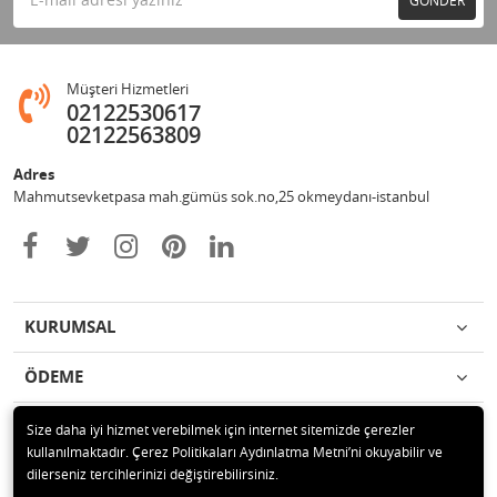
Müşteri Hizmetleri
02122530617
02122563809
Adres
Mahmutsevketpasa mah.gümüs sok.no,25 okmeydanı-istanbul
KURUMSAL
ÖDEME
İLETİŞİM
Size daha iyi hizmet verebilmek için internet sitemizde çerezler
kullanılmaktadır. Çerez Politikaları Aydınlatma Metni’ni okuyabilir ve
dilerseniz tercihlerinizi değiştirebilirsiniz.
© 2020 Metin otomotiv hizmet ve ticaret ltd.şti Tüm hakları saklıdır.