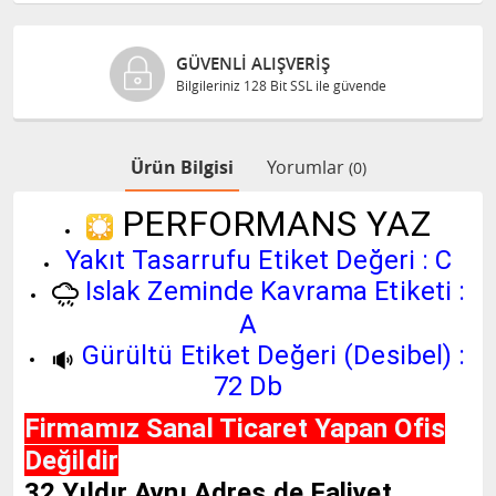
GÜVENLI ALIŞVERIŞ
Bilgileriniz 128 Bit SSL ile güvende
Ürün Bilgisi
Yorumlar
(0)
PERFORMANS YAZ
Yakıt Tasarrufu Etiket Değeri : C
Islak Zeminde Kavrama Etiketi :
A
Gürültü Etiket Değeri (Desibel) :
72 Db
Firmamız Sanal Ticaret Yapan Ofis
Değildir
32 Yıldır Aynı Adres de Faliyet