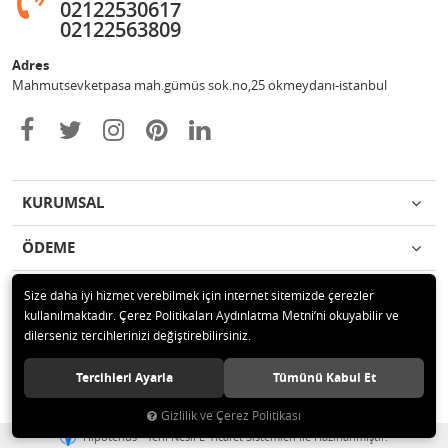
02122530617
02122563809
Adres
Mahmutsevketpasa mah.gümüs sok.no,25 okmeydanı-istanbul
KURUMSAL
ÖDEME
İLETİŞİM
Size daha iyi hizmet verebilmek için internet sitemizde çerezler
kullanılmaktadır. Çerez Politikaları Aydınlatma Metni’ni okuyabilir ve
dilerseniz tercihlerinizi değiştirebilirsiniz.
© 2020 Metin otomotiv hizmet ve ticaret ltd.şti Tüm hakları saklıdır.
Tercihleri Ayarla
Tümünü Kabul Et
Gizlilik ve Çerez Politikası
®
Hipotenüs
Yeni Nesil E-Ticaret Sistemleri ile Hazırlanmıştır.